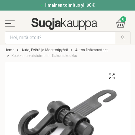
Ilmainen toimitus yli 80 €
0
Home
Auto, Pyörä ja Moottoripyörä
Auton lisävarusteet
Koukku turvaistuimelle - Kaksoiskoukku