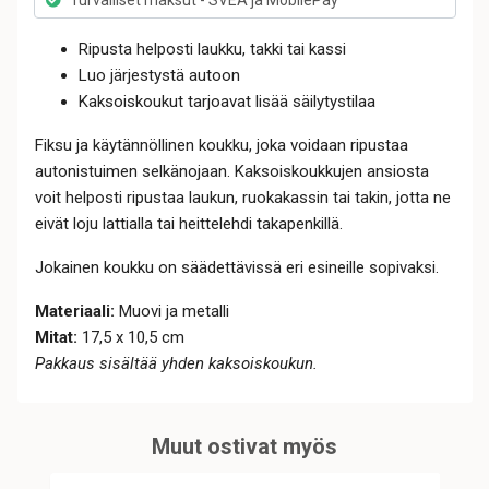
Ripusta helposti laukku, takki tai kassi
Luo järjestystä autoon
Kaksoiskoukut tarjoavat lisää säilytystilaa
Fiksu ja käytännöllinen koukku, joka voidaan ripustaa
autonistuimen selkänojaan. Kaksoiskoukkujen ansiosta
voit helposti ripustaa laukun, ruokakassin tai takin, jotta ne
eivät loju lattialla tai heittelehdi takapenkillä.
Jokainen koukku on säädettävissä eri esineille sopivaksi.
Materiaali:
Muovi ja metalli
Mitat:
17,5 x 10,5 cm
Pakkaus sisältää yhden kaksoiskoukun.
Muut ostivat myös