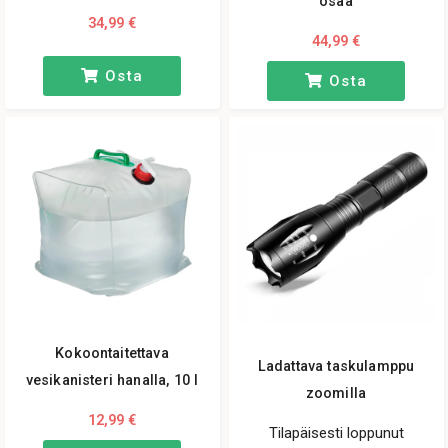
osaa
34,99 €
44,99 €
Osta
Osta
Kokoontaitettava
Ladattava taskulamppu
vesikanisteri hanalla, 10 l
zoomilla
12,99 €
Tilapäisesti loppunut