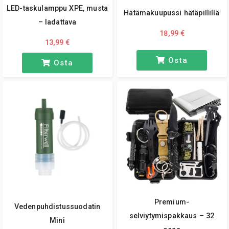
LED-taskulamppu XPE, musta
Hätämakuupussi hätäpillillä
– ladattava
18,99 €
13,99 €
Osta
Osta
Premium-
Vedenpuhdistussuodatin
selviytymispakkaus – 32
Mini