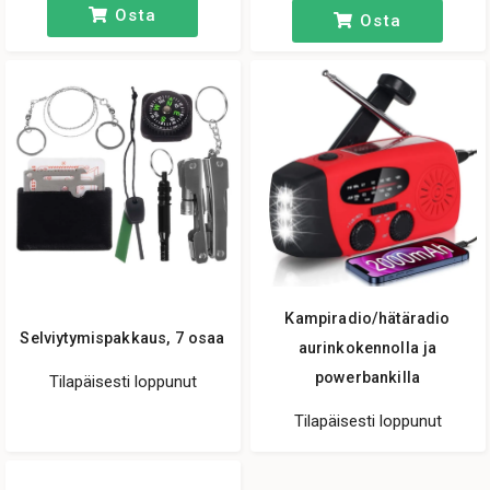
Osta
Osta
Kampiradio/hätäradio
Selviytymispakkaus, 7 osaa
aurinkokennolla ja
powerbankilla
Tilapäisesti loppunut
Tilapäisesti loppunut