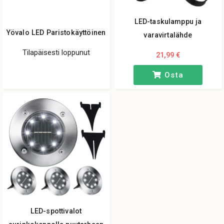
LED-taskulamppu ja
Yövalo LED Paristokäyttöinen
varavirtalähde
Tilapäisesti loppunut
21,99 €
Osta
LED-spottivalot