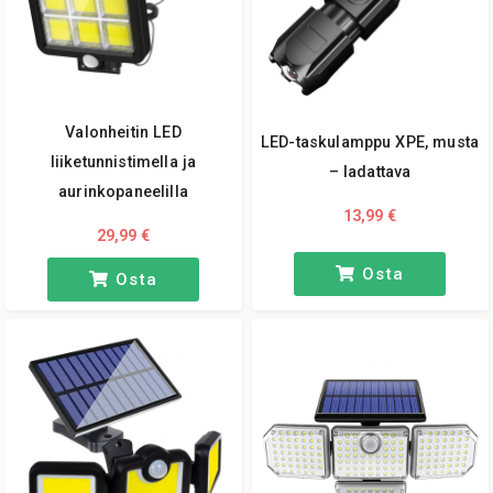
ja joka voidaan ladata missä tahansa USB-portissa.
Aurinkopaneeleillatoimivilla, liiketunnistimella ja
hämäräkytkimellä
varustettujen LED-valaisimiemme
avulla voit
helposti valaista pimeät alueet puutarhassa tai talossa illalla ja
yöllä. Koska valaisimet ladataan aurinkokennoilla, sinun ei
Valonheitin LED
LED-taskulamppu XPE, musta
koskaan tarvitse miettiä pariston vaihtoa tai johtojen
liiketunnistimella ja
– ladattava
asentamista.
aurinkopaneelilla
13,99 €
29,99 €
Osta
Osta