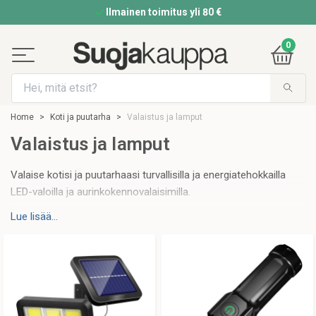
Ilmainen toimitus yli 80 €
0
Home
Koti ja puutarha
Valaistus ja lamput
Valaistus ja lamput
Valaise kotisi ja puutarhaasi turvallisilla ja energiatehokkailla
LED-valoilla ja aurinkokennovalaisimilla.
Lue lisää...
Aurinkokennovalaisimien, yövalaisimien, LED-valaisimien,
taskulamppujen, otsalamppujen jne. valikoimastamme sekä
sisä- että ulkokäyttöön löydät valikoituja valaisimia ja
lisävarusteita, joiden avulla voit valaista kotisi ja ympäristösi
turvallisesti . Myyntiykkösemme
ladattava taskulamppu
varavirtalähteellä
, jota voit kuljettaa helposti mukanasi laukussa