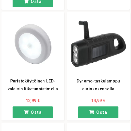
Osta
Paristokäyttöinen LED-
Dynamo-taskulamppu
valaisin liiketunnistimella
aurinkokennolla
12,99 €
14,99 €
Osta
Osta