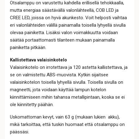
Otsalamppu on varustettu kahdella erillisellä tehokkaalla,
mutta energiaa säästävällä valonlähteellä, COB LED ja
CREE LED, joissa on hyvä akunkesto. Voit helposti vaihtaa
eri valonlähteiden välillä painamalla toisella lyhyellä sivulla
olevaa painiketta. Lisäksi valon voimakkuutta voidaan
säätää portaattomasti tilanteen mukaan painamalla
painiketta pitkään.
Kallistettava valaisinkotelo
Valaisinkotelo on irrotettava ja 120 astetta kallistettava, ja
se on valmistettu ABS-muovista. Kytkin sijaitsee
valaisinkotelon toisella lyhyellä sivulla. Toisella sivulla on
magneetti, jota voidaan käyttää lampun kotelon
kiinnittämiseen mihin tahansa metallipintaan, koska se ei
ole kiinnitetty päähän.
Uskomattoman kevyt, vain 63 g (mukaan lukien akku),
mikä tarkoittaa, että tuskin huomaat että otsalamppu on
päässäsi.