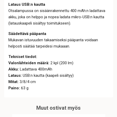
Lataus USB:n kautta
Otsalampussa on sisäänrakennettu 400 mAh:n ladattava
akku, joka on helppo ja nopea ladata mikro-USB:n kautta
(latauskaapeli sisältyy toimitukseen).
Säädettävä pääpanta
Mukavan istuvuuden takaamiseksi pääpanta voidaan
helposti säätää tarpeidesi mukaaan.
Tekniset tiedot:
Valonlähteiden määrä:
2 kpl (200 lm)
Akku:
Ladattava 400mAh
Lataus:
USB:n kautta (kaapeli sisältyy)
Mitat:
3/8/4 cm
Paino:
63 g
Muut ostivat myös