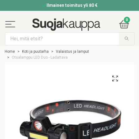
Ilmainen toimitus yli 80 €
0
Home
Koti ja puutarha
Valaistus ja lamput
Otsalamppu LED Duo - Ladattava