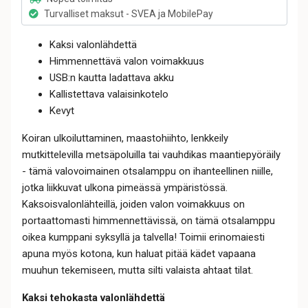
Turvalliset maksut - SVEA ja MobilePay
Kaksi valonlähdettä
Himmennettävä valon voimakkuus
USB:n kautta ladattava akku
Kallistettava valaisinkotelo
Kevyt
Koiran ulkoiluttaminen, maastohiihto, lenkkeily
mutkittelevilla metsäpoluilla tai vauhdikas maantiepyöräily
- tämä valovoimainen otsalamppu on ihanteellinen niille,
jotka liikkuvat ulkona pimeässä ympäristössä.
Kaksoisvalonlähteillä, joiden valon voimakkuus on
portaattomasti himmennettävissä, on tämä otsalamppu
oikea kumppani syksyllä ja talvella! Toimii erinomaiesti
apuna myös kotona, kun haluat pitää kädet vapaana
muuhun tekemiseen, mutta silti valaista ahtaat tilat.
Kaksi tehokasta valonlähdettä