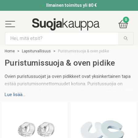
Ilmainen toimitus yli 80 €
0
Home
Lapsiturvallisuus
Puristumissuoja & oven pidike
Puristumissuoja & oven pidike
Ovien puristussuojat ja oven pidikkeet ovat yksinkertainen tapa
estää puristumisonnettomuudet kotona. Puristussuojia on
saatavana eri malleissa ja väreissä, jotta ne sopivat kotiisi ja
Lue lisää...
tarjoavat tehokkaan suojan.
Estä puristumisvammat puristussuojalla ja oven
pidikkeillä
Yksi yleisimmistä lasten kodissa tapahtuvista
onnettomuuksista ovat puristusvammat ovissa ja kaapeissa.