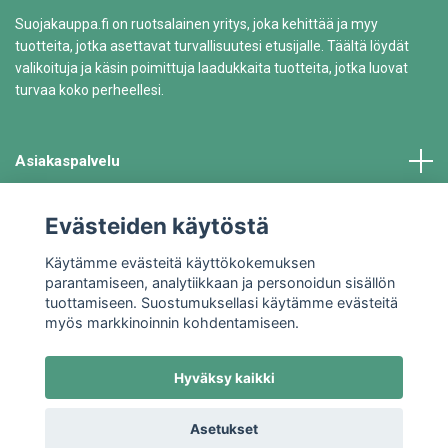
Suojakauppa.fi on ruotsalainen yritys, joka kehittää ja myy
tuotteita, jotka asettavat turvallisuutesi etusijalle. Täältä löydät
valikoituja ja käsin poimittuja laadukkaita tuotteita, jotka luovat
turvaa koko perheellesi.
Asiakaspalvelu
Tiedot
Evästeiden käytöstä
Käytämme evästeitä käyttökokemuksen
parantamiseen, analytiikkaan ja personoidun sisällön
tuottamiseen. Suostumuksellasi käytämme evästeitä
myös markkinoinnin kohdentamiseen.
Hyväksy kaikki
© 2026 Suojakauppa.fi
Asetukset