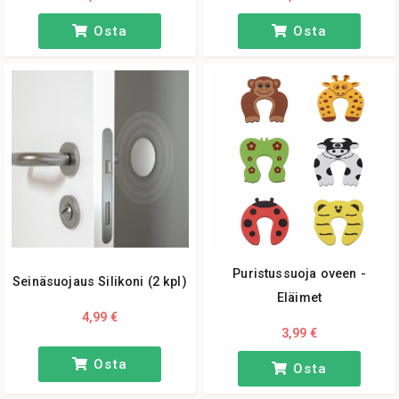
Osta
Osta
Puristussuoja oveen -
Seinäsuojaus Silikoni (2 kpl)
Eläimet
4,99 €
3,99 €
Osta
Osta