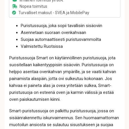
Nopea toimitus
Turvalliset maksut - SVEA ja MobilePay
Puristussuoja, joka sopii tavallisiin sisäoviin
Asennetaan suoraan ovenkahvaan
Suojaa automaattisesti puristusvammoilta
Valmistettu Ruotsissa
Puristussuoja Smart on käytännöllinen puristusuoja, jota
suositellaan kaikentyyppisiin sisäoviin. Puristussuoja on
helppo asentaa ovenkahvan ympärille, ja se vaatii kahvan
painamista alaspäin, jotta ovi sulkeutuu kokonaan. Jos
kahvaa ei paineta alas ja ovea yritetään sulkea, Smart-
puristusuoja on esteenä oven ja karmin välissä ja estää
oven paiskautumisen kiinni.
Smart-puristussuoja on palkittu puristussuoja, jossa on
sisäänrakennettu iskunvaimennus. Sen huomaamattoman
muotoilun ansiosta se sulautuu sisustukseen ja suojaa