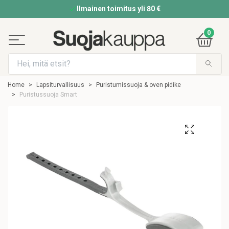
Ilmainen toimitus yli 80 €
0
Home
Lapsiturvallisuus
Puristumissuoja & oven pidike
Puristussuoja Smart