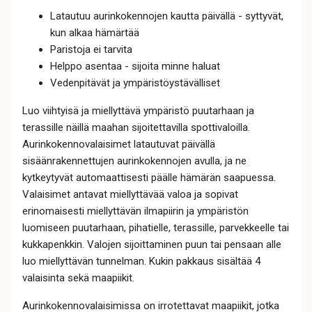
Latautuu aurinkokennojen kautta päivällä - syttyvät,
kun alkaa hämärtää
Paristoja ei tarvita
Helppo asentaa - sijoita minne haluat
Vedenpitävät ja ympäristöystävälliset
Luo viihtyisä ja miellyttävä ympäristö puutarhaan ja
terassille näillä maahan sijoitettavilla spottivaloilla.
Aurinkokennovalaisimet latautuvat päivällä
sisäänrakennettujen aurinkokennojen avulla, ja ne
kytkeytyvät automaattisesti päälle hämärän saapuessa.
Valaisimet antavat miellyttävää valoa ja sopivat
erinomaisesti miellyttävän ilmapiirin ja ympäristön
luomiseen puutarhaan, pihatielle, terassille, parvekkeelle tai
kukkapenkkin. Valojen sijoittaminen puun tai pensaan alle
luo miellyttävän tunnelman. Kukin pakkaus sisältää 4
valaisinta sekä maapiikit.
Aurinkokennovalaisimissa on irrotettavat maapiikit, jotka