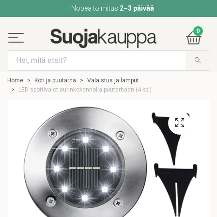
Nopea toimitus
2–3 päivää
0
Home
Koti ja puutarha
Valaistus ja lamput
LED-spottivalot aurinkokennolla puutarhaan (4 kpl)