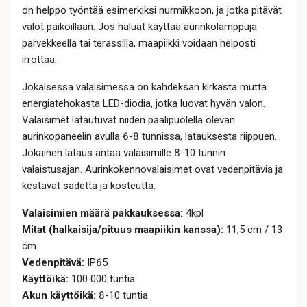
on helppo työntää esimerkiksi nurmikkoon, ja jotka pitävät
valot paikoillaan. Jos haluat käyttää aurinkolamppuja
parvekkeella tai terassilla, maapiikki voidaan helposti
irrottaa.
Jokaisessa valaisimessa on kahdeksan kirkasta mutta
energiatehokasta LED-diodia, jotka luovat hyvän valon.
Valaisimet latautuvat niiden päälipuolella olevan
aurinkopaneelin avulla 6-8 tunnissa, latauksesta riippuen.
Jokainen lataus antaa valaisimille 8-10 tunnin
valaistusajan. Aurinkokennovalaisimet ovat vedenpitäviä ja
kestävät sadetta ja kosteutta.
Valaisimien määrä pakkauksessa:
4kpl
Mitat (halkaisija/pituus maapiikin kanssa):
11,5 cm / 13
cm
Vedenpitävä:
IP65
Käyttöikä:
100 000 tuntia
Akun käyttöikä:
8-10 tuntia