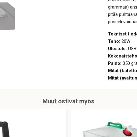
grammaa) ansi
pitää puhtaana 
paneeli voidaa
Tekniset tied
Teho:
20W
Ulostulo:
USB
Kokonaisteho
Paino:
350 g
Mitat (taitett
Mitat (avattun
Muut ostivat myös