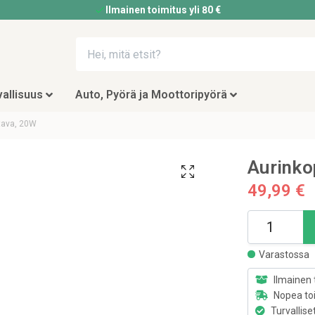
Ilmainen toimitus yli 80 €
allisuus
Auto, Pyörä ja Moottoripyörä
ttava, 20W
Aurinko
49,99 €
Varastossa
Ilmainen 
Nopea to
Turvallise