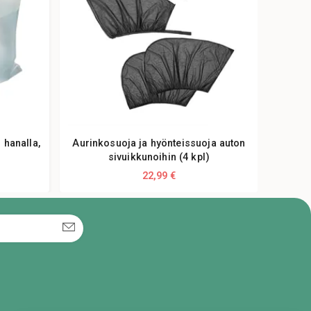
 hanalla,
Aurinkosuoja ja hyönteissuoja auton
Prem
sivuikkunoihin (4 kpl)
22,99 €