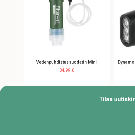
Vedenpuhdistussuodatin Mini
Dynamo-
34,99 €
Tilaa uutisk