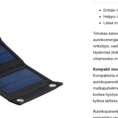
Erittäin
Helppo r
Lataa ma
Tehokas kannet
aurinkoenergia
retkeilyyn, vae
täydentää yhde
ottamiseksi m
Kompakti muo
Kompaktista m
aurinkopaneelil
matkapuhelimen 
korkea hyötys
kytkeä laittees
Aurinkopaneelil
esimerkiksi re