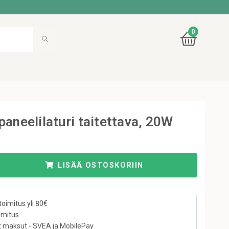
0
paneelilaturi taitettava, 20W
LISÄÄ OSTOSKORIIN
toimitus yli 80€
imitus
t maksut - SVEA ja MobilePay