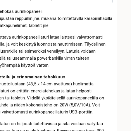
 tehokas aurinkopaneeli
ipustaa reppuihin jne. mukana toimitettavilla karabiinihaoilla
tkapuhelimet, tabletit jne.
tava aurinkopaneelilaturi lataa laitteesi vaivattomasti
lla, ja voit keskittyä luonnosta nauttimiseen. Täydellinen
llusretkille tai esimerkiksi veneilyyn. Laturia voidaan
llä tai useammalla powerbankilla virran talteen
yöhempää käyttöä varten.
toilu ja erinomainen tehokkuus
uotoilustaan (48,5 x 14 cm avattuna) huolimatta
aturi on erittäin energiatehokas ja lataa helposti
tai tabletin. Viidellä yksikiteisellä aurinkopaneelilla on
uhde ja niiden kokonaisteho on 20W (5,0V/10A). Voit
i vaivattomasti aurinkopaneelilaturin USB-porttiin.
aturi on helposti taitettavissa ja sitä voidaan säilyttää
pussa, kun se ei ole käytössä. Kevyen painon (noin 300