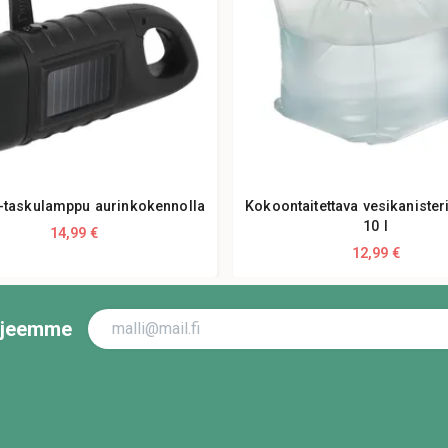
taskulamppu aurinkokennolla
Kokoontaitettava vesikanisteri
10 l
14,99 €
12,99 €
irjeemme