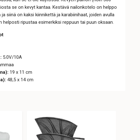
osta se on kevyt kantaa. Kestävä nailonkotelo on helppo
ja siinä on kaksi kiinnikettä ja karabiinihaat, joiden avulla
n helposti ripustaa esimerkiksi reppuun tai puun oksaan.
ot
:
5.0V/10A
rammaa
una):
19 x 11 cm
a):
48,5 x 14 cm