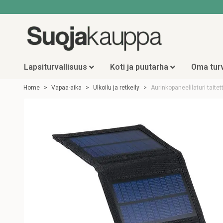
Lapsiturvallisuus
Koti ja puutarha
Oma turv
Home
Vapaa-aika
Ulkoilu ja retkeily
Aurinkopaneelilaturi taite