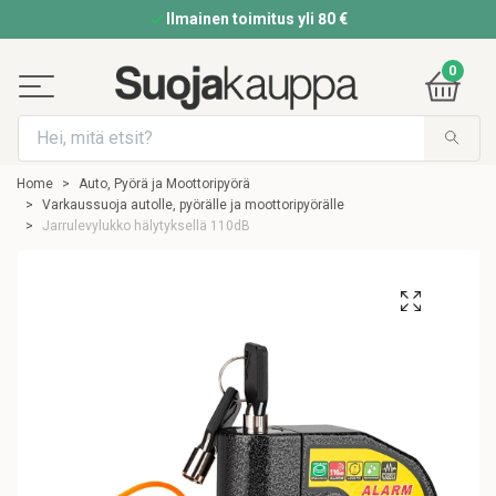
Ilmainen toimitus yli 80 €
0
Home
Auto, Pyörä ja Moottoripyörä
Varkaussuoja autolle, pyörälle ja moottoripyörälle
Jarrulevylukko hälytyksellä 110dB