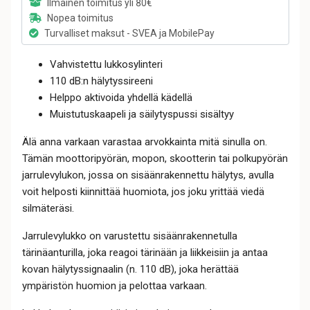
Ilmainen toimitus yli 80€
Nopea toimitus
Turvalliset maksut - SVEA ja MobilePay
Vahvistettu lukkosylinteri
110 dB:n hälytyssireeni
Helppo aktivoida yhdellä kädellä
Muistutuskaapeli ja säilytyspussi sisältyy
Älä anna varkaan varastaa arvokkainta mitä sinulla on.
Tämän moottoripyörän, mopon, skootterin tai polkupyörän
jarrulevylukon, jossa on sisäänrakennettu hälytys, avulla
voit helposti kiinnittää huomiota, jos joku yrittää viedä
silmäteräsi.
Jarrulevylukko on varustettu sisäänrakennetulla
tärinäanturilla, joka reagoi tärinään ja liikkeisiin ja antaa
kovan hälytyssignaalin (n. 110 dB), joka herättää
ympäristön huomion ja pelottaa varkaan.