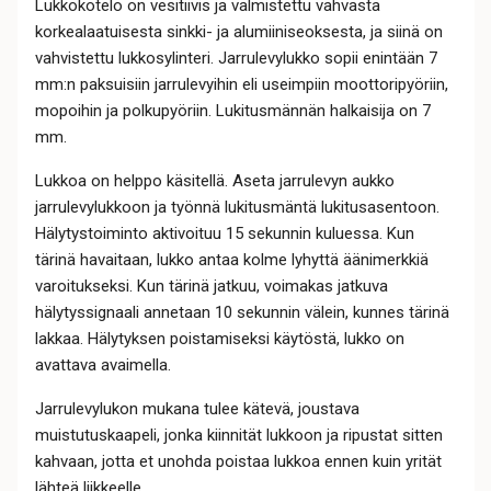
Lukkokotelo on vesitiivis ja valmistettu vahvasta
korkealaatuisesta sinkki- ja alumiiniseoksesta, ja siinä on
vahvistettu lukkosylinteri. Jarrulevylukko sopii enintään 7
mm:n paksuisiin jarrulevyihin eli useimpiin moottoripyöriin,
mopoihin ja polkupyöriin. Lukitusmännän halkaisija on 7
mm.
Lukkoa on helppo käsitellä. Aseta jarrulevyn aukko
jarrulevylukkoon ja työnnä lukitusmäntä lukitusasentoon.
Hälytystoiminto aktivoituu 15 sekunnin kuluessa. Kun
tärinä havaitaan, lukko antaa kolme lyhyttä äänimerkkiä
varoitukseksi. Kun tärinä jatkuu, voimakas jatkuva
hälytyssignaali annetaan 10 sekunnin välein, kunnes tärinä
lakkaa. Hälytyksen poistamiseksi käytöstä, lukko on
avattava avaimella.
Jarrulevylukon mukana tulee kätevä, joustava
muistutuskaapeli, jonka kiinnität lukkoon ja ripustat sitten
kahvaan, jotta et unohda poistaa lukkoa ennen kuin yrität
lähteä liikkeelle.