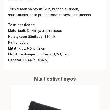
Toimitetaan säilytyslaukun, kahden avaimen,
muistutuskaapelin ja paristonvaihtotyökalun kanssa.
Tekniset tiedot:
Materiaali:
Sinkki- ja alumiiniseos
Hälytyksen äänitaso:
110 dB
Paino:
370 g
Mitat:
7,5 x 6,6 x 4,2 cm
Muistutuskaapelin pituus:
1,2-1,5 m
Paristot:
LR44 (ei sisälly)
Muut ostivat myös