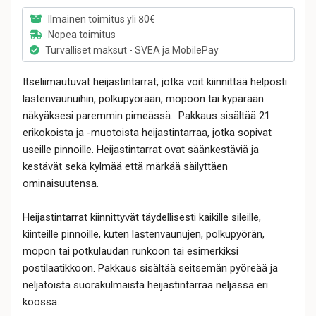
Ilmainen toimitus yli 80€
Nopea toimitus
Turvalliset maksut - SVEA ja MobilePay
Itseliimautuvat heijastintarrat, jotka voit kiinnittää helposti
lastenvaunuihin, polkupyörään, mopoon tai kypärään
näkyäksesi paremmin pimeässä. Pakkaus sisältää 21
erikokoista ja -muotoista heijastintarraa, jotka sopivat
useille pinnoille. Heijastintarrat ovat säänkestäviä ja
kestävät sekä kylmää että märkää säilyttäen
ominaisuutensa.
Heijastintarrat kiinnittyvät täydellisesti kaikille sileille,
kiinteille pinnoille, kuten lastenvaunujen, polkupyörän,
mopon tai potkulaudan runkoon tai esimerkiksi
postilaatikkoon. Pakkaus sisältää seitsemän pyöreää ja
neljätoista suorakulmaista heijastintarraa neljässä eri
koossa.