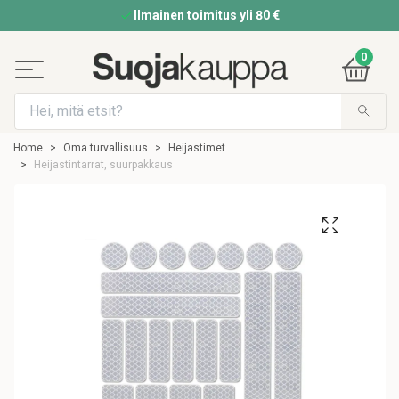
Ilmainen toimitus yli 80 €
0
Home
Oma turvallisuus
Heijastimet
Heijastintarrat, suurpakkaus