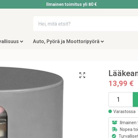
Ilmainen toimitus yli 80 €
allisuus
Auto, Pyörä ja Moottoripyörä
Lääkean
13,99 €
Varastossa
Ilmainen 
Nopea to
Turvallise