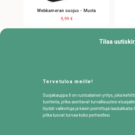
Webkameran suojus - Musta
9,99 €
Tilaa uutisk
Tervetuloa meille!
Suojakauppa.fi on ruotsalainen yritys, joka kehit
tuotteita, jotka asettavat turvallisuutesi etusijalle
löydät valikoituja ja käsin poimittuja laadukkaita t
jotka luovat turvaa koko perheellesi.