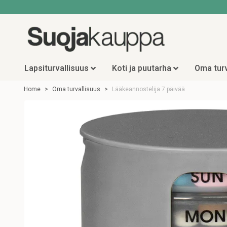
Lapsiturvallisuus
Koti ja puutarha
Oma turv
Home
Oma turvallisuus
Lääkeannostelija 7 päivää