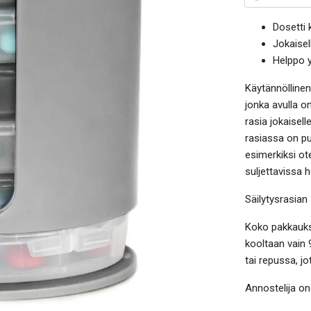
Dosetti k
Jokaisel
Helppo y
Käytännöllinen l
jonka avulla o
rasia jokaisell
rasiassa on puo
esimerkiksi ot
suljettavissa h
Säilytysrasian
Koko pakkauks
kooltaan vain 
tai repussa, j
Annostelija on