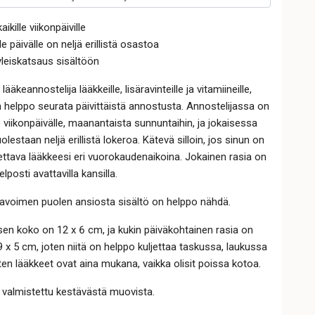
aikille viikonpäiville
le päivälle on neljä erillistä osastoa
leiskatsaus sisältöön
ääkeannostelija lääkkeille, lisäravinteille ja vitamiineille,
n helppo seurata päivittäistä annostusta. Annostelijassa on
e viikonpäivälle, maanantaista sunnuntaihin, ja jokaisessa
lestaan neljä erillistä lokeroa. Kätevä silloin, jos sinun on
ettava lääkkeesi eri vuorokaudenaikoina. Jokainen rasia on
elposti avattavilla kansilla.
 avoimen puolen ansiosta sisältö on helppo nähdä.
en koko on 12 x 6 cm, ja kukin päiväkohtainen rasia on
9 x 5 cm, joten niitä on helppo kuljettaa taskussa, laukussa
oten lääkkeet ovat aina mukana, vaikka olisit poissa kotoa.
 valmistettu kestävästä muovista.