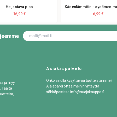
Heijastava pipo
Kädenlämmitin - sydämen m
16,99 €
6,99 €
irjeemme
Asiakaspalvelu
Onko sinulla kysyttävää tuotteistamme?
tää ja myy
Älä epäröi ottaa meihin yhteyttä
. Täältä
sähköpostitse
info@suojakauppa.fi
.
uotteita,