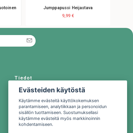
uotoinen
Jumppapussi Heijastava
Alk
9,99 €
Tiedot
Evästeiden käytöstä
Meistä
Käytämme evästeitä käyttökokemuksen
Ota yhteyttä
parantamiseen, analytiikkaan ja personoidun
Sopimusehdot
sisällön tuottamiseen. Suostumuksellasi
käytämme evästeitä myös markkinoinnin
Tietosuojakäytäntö
kohdentamiseen.