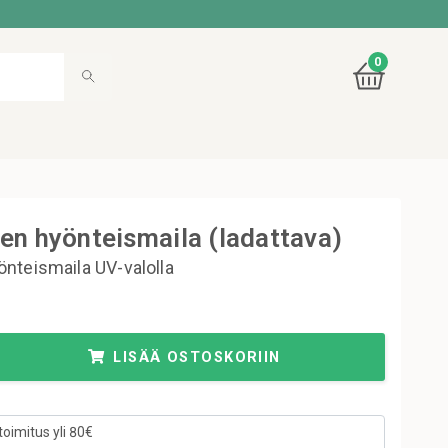
0
en hyönteismaila (ladattava)
nteismaila UV-valolla
LISÄÄ OSTOSKORIIN
toimitus yli 80€