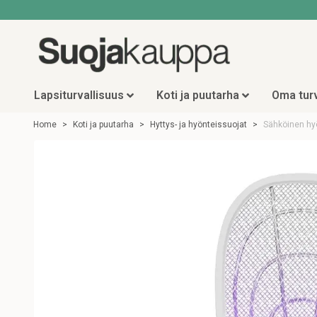
Lapsiturvallisuus
Koti ja puutarha
Oma turv
Home
Koti ja puutarha
Hyttys- ja hyönteissuojat
Sähköinen hyö