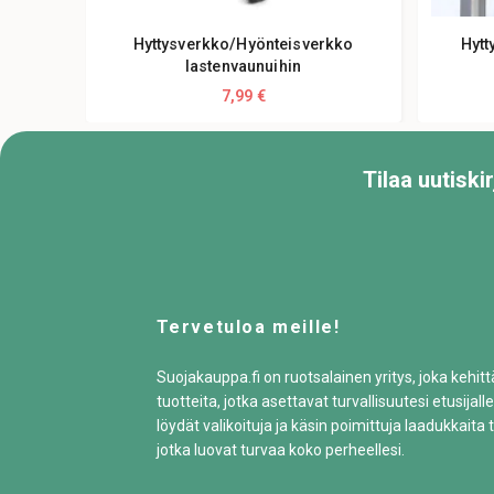
Hyttysverkko/Hyönteisverkko
Hytt
lastenvaunuihin
7,99 €
Tilaa uutisk
Tervetuloa meille!
Suojakauppa.fi on ruotsalainen yritys, joka kehit
tuotteita, jotka asettavat turvallisuutesi etusijalle
löydät valikoituja ja käsin poimittuja laadukkaita t
jotka luovat turvaa koko perheellesi.