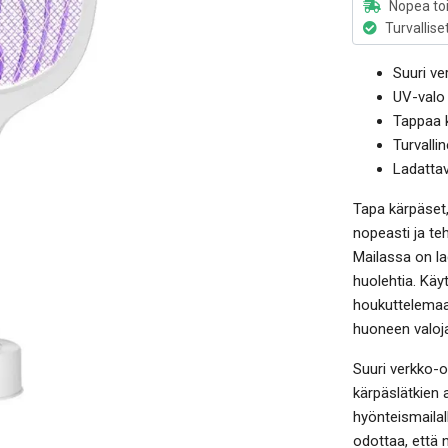
Nopea to
Turvallise
Suuri v
UV-valo 
Tappaa k
Turvalli
Ladattav
Tapa kärpäset,
nopeasti ja teh
Mailassa on la
huolehtia. Käy
houkuttelemaa
huoneen valoja
Suuri verkko-
kärpäslätkien a
hyönteismailal
odottaa, että 