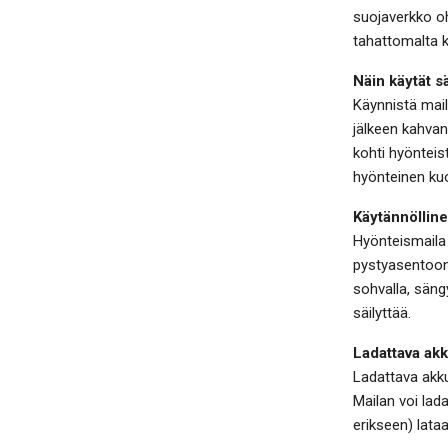
suojaverkko o
tahattomalta k
Näin käytät s
Käynnistä mail
jälkeen kahvan
kohti hyönteis
hyönteinen kuo
Käytännölline
Hyönteismaila 
pystyasentoon.
sohvalla, säng
säilyttää.
Ladattava ak
Ladattava akku
Mailan voi lad
erikseen) lata