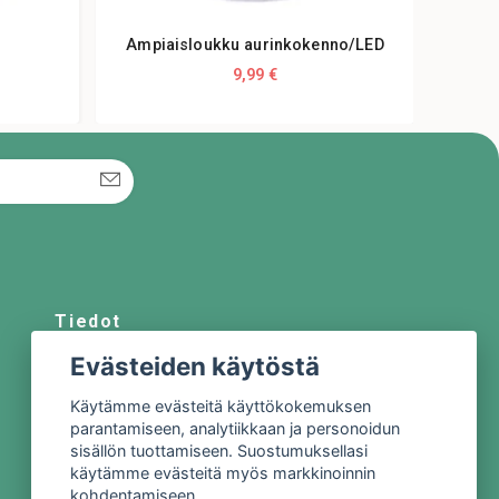
Ampiaisloukku aurinkokenno/LED
Ul
9,99 €
Tiedot
Evästeiden käytöstä
Meistä
Ota yhteyttä
Käytämme evästeitä käyttökokemuksen
parantamiseen, analytiikkaan ja personoidun
Sopimusehdot
sisällön tuottamiseen. Suostumuksellasi
Tietosuojakäytäntö
käytämme evästeitä myös markkinoinnin
kohdentamiseen.