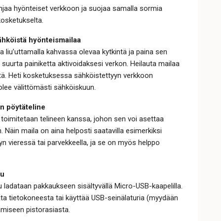
hjaa hyönteiset verkkoon ja suojaa samalla sormia
osketukselta.
ähköistä hyönteismailaa
a liu’uttamalla kahvassa olevaa kytkintä ja paina sen
 suurta painiketta aktivoidaksesi verkon. Heilauta mailaa
tä. Heti kosketuksessa sähköistettyyn verkkoon
lee välittömästi sähköiskuun.
n pöytäteline
toimitetaan telineen kanssa, johon sen voi asettaa
 Näin maila on aina helposti saatavilla esimerkiksi
yn vieressä tai parvekkeella, ja se on myös helppo
ku
 ladataan pakkaukseen sisältyvällä Micro-USB-kaapelilla.
ata tietokoneesta tai käyttää USB-seinälaturia (myydään
amiseen pistorasiasta.