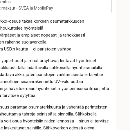
imitus
t maksut - SVEA ja MobilePay
erkko-osuus takaa korkean osumatarkkuuden
houkuttelee hyönteisiä
ärpäset ja ampiaiset nopeasti ja tehokkaasti
nen rakenne suojaverkolla
a USB:n kautta – ei paristojen vaihtoa
 yöperhoset ja muut ärsyttävät lentävät hyönteiset
okkaasti tällä ladattavalla sähköisellä hyönteismailalla.
dattava akku, joten paristojen vaihtamisesta ei tarvitse
tännöllinen sisäänrakennettu UV-valo auttaa
n ja havaitsemaan hyönteiset myös pimeässä ilman, että
 tarvitsee sytyttää.
osuus parantaa osumatarkkuutta ja vähentää perinteisten
iheuttamia tahroja seinissä ja pinnoilla. Sähköisellä
la voit osua hyönteisiin niiden lennossa – sinun ei tarvitse
ne laskeutuvat seinälle. Sähköverkon edessä oleva