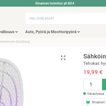
Ilmainen toimitus yli 80 €
allisuus
Auto, Pyörä ja Moottoripyörä
nteismaila (ladattava)
Sähköin
Tehokas hyö
19,99 €
Varastossa
Ilmainen 