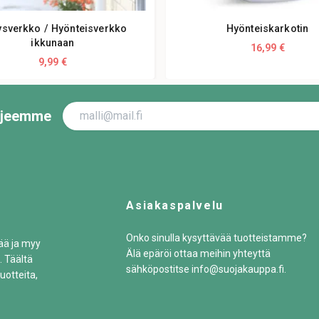
ysverkko / Hyönteisverkko
Hyönteiskarkotin
ikkunaan
16,99 €
9,99 €
irjeemme
Asiakaspalvelu
Onko sinulla kysyttävää tuotteistamme?
tää ja myy
Älä epäröi ottaa meihin yhteyttä
. Täältä
sähköpostitse
info@suojakauppa.fi
.
uotteita,