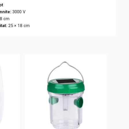
ot
nnite:
3000 V
18 cm
tat:
25 × 18 cm