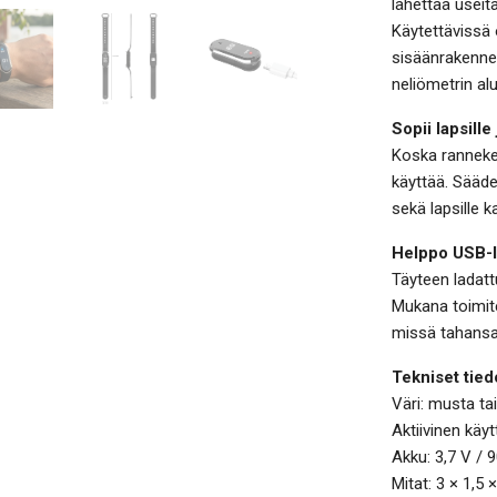
lähettää useita
Käytettävissä 
sisäänrakenne
neliömetrin al
Sopii lapsille 
Koska ranneke 
käyttää. Sääde
sekä lapsille k
Helppo USB-l
Täyteen ladatt
Mukana toimite
missä tahansa
Tekniset tied
Väri: musta ta
Aktiivinen käyt
Akku: 3,7 V /
Mitat: 3 × 1,5