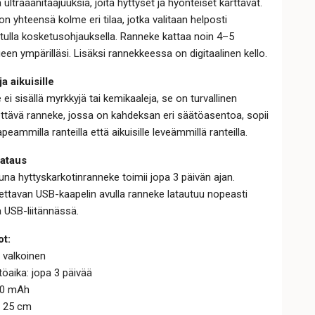
 ultraäänitaajuuksia, joita hyttyset ja hyönteiset karttavat.
on yhteensä kolme eri tilaa, jotka valitaan helposti
tulla kosketusohjauksella. Ranneke kattaa noin 4–5
ueen ympärilläsi. Lisäksi rannekkeessa on digitaalinen kello.
ja aikuisille
ei sisällä myrkkyjä tai kemikaaleja, se on turvallinen
ttävä ranneke, jossa on kahdeksan eri säätöasentoa, sopii
apeammilla ranteilla että aikuisille leveämmillä ranteilla.
ataus
una hyttyskarkotinranneke toimii jopa 3 päivän ajan.
ttavan USB-kaapelin avulla ranneke latautuu nopeasti
 USB-liitännässä.
ot:
i valkoinen
töaika: jopa 3 päivää
 90 mAh
 × 25 cm