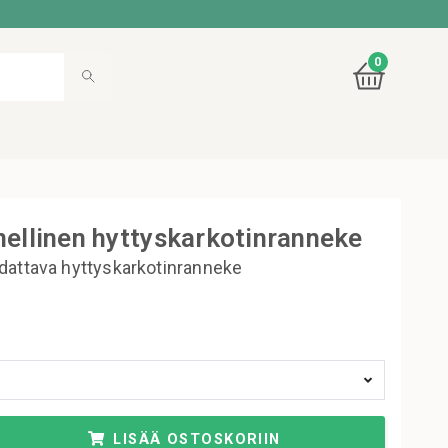
0
nellinen hyttyskarkotinranneke
dattava hyttyskarkotinranneke
LISÄÄ OSTOSKORIIN