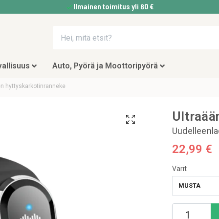
Ilmainen toimitus yli 80 €
allisuus
Auto, Pyörä ja Moottoripyörä
en hyttyskarkotinranneke
Ultraää
Uudelleenla
22,99 €
Värit
MUSTA