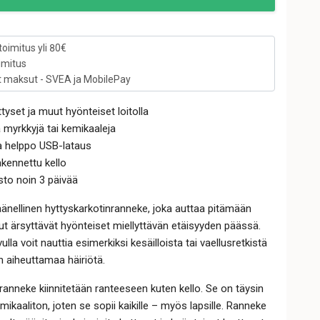
toimitus yli 80€
imitus
t maksut - SVEA ja MobilePay
ttyset ja muut hyönteiset loitolla
lä myrkkyjä tai kemikaaleja
a helppo USB-lataus
kennettu kello
to noin 3 päivää
änellinen hyttyskarkotinranneke, joka auttaa pitämään
ut ärsyttävät hyönteiset miellyttävän etäisyyden päässä.
la voit nauttia esimerkiksi kesäilloista tai vaellusretkistä
n aiheuttamaa häiriötä.
ranneke kiinnitetään ranteeseen kuten kello. Se on täysin
ikaaliton, joten se sopii kaikille – myös lapsille. Ranneke