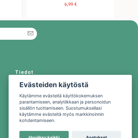
6,99 €
Tiedot
Evästeiden käytöstä
Meistä
Käytämme evästeitä käyttökokemuksen
Ota yhteyttä
parantamiseen, analytiikkaan ja personoidun
Sopimusehdot
sisällön tuottamiseen. Suostumuksellasi
käytämme evästeitä myös markkinoinnin
Tietosuojakäytäntö
kohdentamiseen.
Hyväksy kaikki
Asetukset