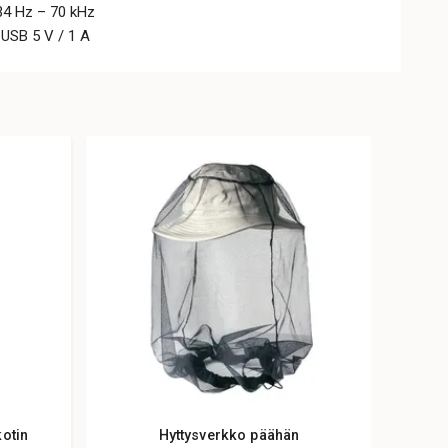
 34 Hz – 70 kHz
-USB 5 V / 1 A
kotin
Hyttysverkko päähän
Sähkö