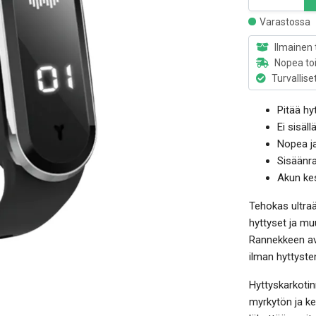
Varastossa
Ilmainen 
Nopea to
Turvallise
Pitää hy
Ei sisäl
Nopea j
Sisäänra
Akun kes
Tehokas ultraä
hyttyset ja mu
Rannekkeen avul
ilman hyttyste
Hyttyskarkotin
myrkytön ja kem