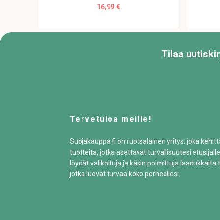
16,99 €
Tilaa uutisk
Tervetuloa meille!
Suojakauppa.fi on ruotsalainen yritys, joka kehit
tuotteita, jotka asettavat turvallisuutesi etusijalle
löydät valikoituja ja käsin poimittuja laadukkaita t
jotka luovat turvaa koko perheellesi.