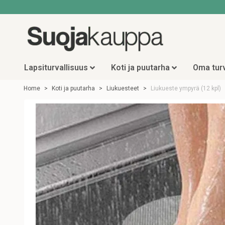
Lapsiturvallisuus
Koti ja puutarha
Oma turv
Home
Koti ja puutarha
Liukuesteet
Liukueste ympyrä (12 kpl)