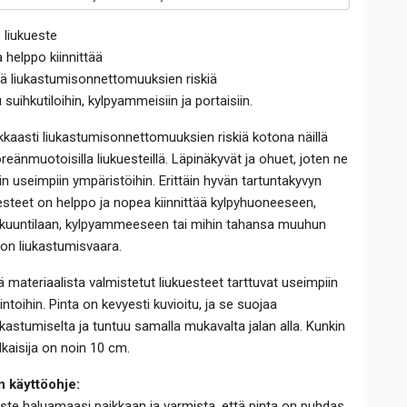
 liukueste
 helppo kiinnittää
ä liukastumisonnettomuuksien riskiä
 suihkutiloihin, kylpyammeisiin ja portaisiin.
kaasti liukastumisonnettomuuksien riskiä kotona näillä
reänmuotoisilla liukuesteillä. Läpinäkyvät ja ohuet, joten ne
in useimpiin ympäristöihin. Erittäin hyvän tartuntakyvyn
esteet on helppo ja nopea kiinnittää kylpyhuoneeseen,
ihkuuntilaan, kylpyammeeseen tai mihin tahansa muuhun
 on liukastumisvaara.
ä materiaalista valmistetut liukuesteet tarttuvat useimpiin
intoihin. Pinta on kevyesti kuvioitu, ja se suojaa
ukastumiselta ja tuntuu samalla mukavalta jalan alla. Kunkin
lkaisija on noin 10 cm.
n käyttöohje:
este haluamaasi paikkaan ja varmista, että pinta on puhdas