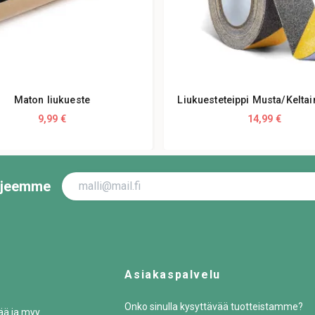
Maton liukueste
Liukuesteteippi Musta/Kelta
9,99 €
14,99 €
irjeemme
Asiakaspalvelu
Onko sinulla kysyttävää tuotteistamme?
tää ja myy