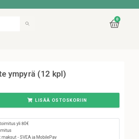
0
te ympyrä (12 kpl)
LISÄÄ OSTOSKORIIN
toimitus yli 80€
imitus
t maksut - SVEA ja MobilePay