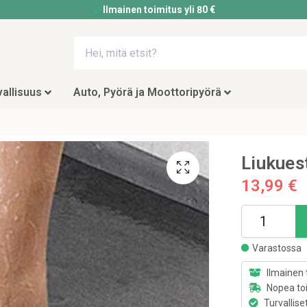
Ilmainen toimitus yli 80 €
allisuus
Auto, Pyörä ja Moottoripyörä
Liukues
13,99 €
Varastossa
Ilmainen 
Nopea to
Turvallise