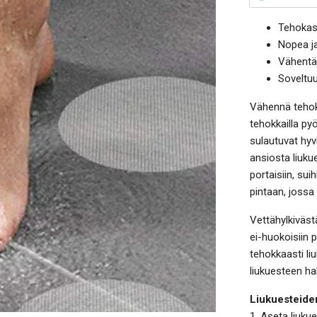
Tehokas
Nopea ja
Vähentä
Soveltuu
Vähennä tehok
tehokkailla pyö
sulautuvat hyv
ansiosta liuku
portaisiin, su
pintaan, jossa
Vettähylkiväst
ei-huokoisiin p
tehokkaasti li
liukuesteen ha
Liukuesteide
1. Aseta liuku