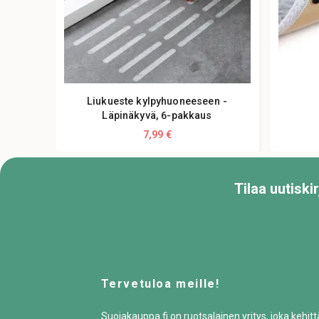
Liukueste kylpyhuoneeseen -
Läpinäkyvä, 6-pakkaus
7,99 €
Tilaa uutisk
Tervetuloa meille!
Suojakauppa.fi on ruotsalainen yritys, joka kehit