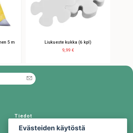
inen 5 m
Liukueste kukka (6 kpl)
9,99 €
Tiedot
Evästeiden käytöstä
Meistä