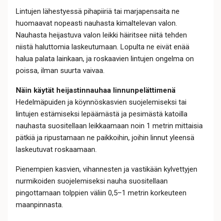
Lintujen lähestyessä pihapiiriä tai marjapensaita ne
huomaavat nopeasti nauhasta kimaltelevan valon.
Nauhasta heijastuva valon leikki häiritsee niitä tehden
niistä haluttomia laskeutumaan. Lopulta ne eivät enää
halua palata lainkaan, ja roskaavien lintujen ongelma on
poissa, ilman suurta vaivaa.
Näin käytät heijastinnauhaa linnunpelättimenä
Hedelmäpuiden ja köynnöskasvien suojelemiseksi tai
lintujen estämiseksi lepäämästä ja pesimästä katoilla
nauhasta suositellaan leikkaamaan noin 1 metrin mittaisia
pätkiä ja ripustamaan ne paikkoihin, joihin linnut yleensä
laskeutuvat roskaamaan.
Pienempien kasvien, vihannesten ja vastikään kylvettyjen
nurmikoiden suojelemiseksi nauha suositellaan
pingottamaan tolppien väliin 0,5–1 metrin korkeuteen
maanpinnasta.