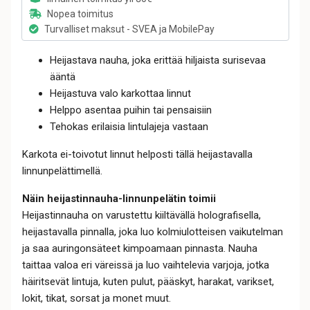
Nopea toimitus
Turvalliset maksut - SVEA ja MobilePay
Heijastava nauha, joka erittää hiljaista surisevaa
ääntä
Heijastuva valo karkottaa linnut
Helppo asentaa puihin tai pensaisiin
Tehokas erilaisia lintulajeja vastaan
Karkota ei-toivotut linnut helposti tällä heijastavalla
linnunpelättimellä.
Näin heijastinnauha-linnunpelätin toimii
Heijastinnauha on varustettu kiiltävällä holografisella,
heijastavalla pinnalla, joka luo kolmiulotteisen vaikutelman
ja saa auringonsäteet kimpoamaan pinnasta. Nauha
taittaa valoa eri väreissä ja luo vaihtelevia varjoja, jotka
häiritsevät lintuja, kuten pulut, pääskyt, harakat, varikset,
lokit, tikat, sorsat ja monet muut.