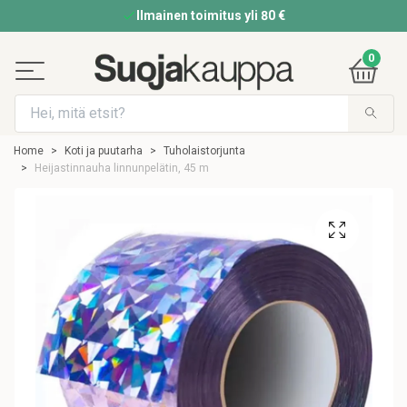
Ilmainen toimitus yli 80 €
0
Home
Koti ja puutarha
Tuholaistorjunta
Heijastinnauha linnunpelätin, 45 m