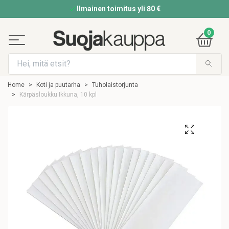
Ilmainen toimitus yli 80 €
0
Home
Koti ja puutarha
Tuholaistorjunta
Kärpäsloukku Ikkuna, 10 kpl