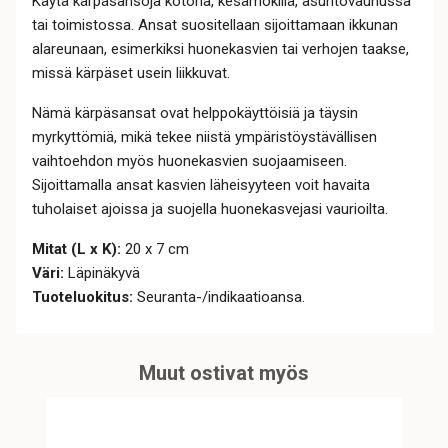
Käytä kärpäsansoja kotona, kesämökillä, asuntovaunussa
tai toimistossa. Ansat suositellaan sijoittamaan ikkunan
alareunaan, esimerkiksi huonekasvien tai verhojen taakse,
missä kärpäset usein liikkuvat.
Nämä kärpäsansat ovat helppokäyttöisiä ja täysin
myrkyttömiä, mikä tekee niistä ympäristöystävällisen
vaihtoehdon myös huonekasvien suojaamiseen.
Sijoittamalla ansat kasvien läheisyyteen voit havaita
tuholaiset ajoissa ja suojella huonekasvejasi vaurioilta.
Mitat (L x K):
20 x 7 cm
Väri:
Läpinäkyvä
Tuoteluokitus:
Seuranta-/indikaatioansa.
Muut ostivat myös