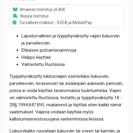
Ilmainen toimitus yli 80€
Nopea toimitus
Turvalliset maksut - SVEA ja MobilePay
Lapsiturvallinen ja tyyppihyväksytty vaijeri liukuoviin
ja parvekeoviin.
Ehkäisee putoamisvammoja
Helppo käyttää
Valmistettu Ruotsissa
Tyyppihyväksytty lukitusvaijeri esimerkiksi liukuoviin,
parvekeoviin, terassioviin tai sisäänpäin aukeaviin parioviin,
joissa ei voida käyttää tavanomaisia tuuletushelaa. Vaijeri
on valmistettu Ruotsissa, testattu ja tyyppihyväksytty 18 -
20§ 1994:847 BVL mukaisesti ja täyttää siten kaikki nämä
vaatimukset. Vaijeria voidaan käyttää myös
kallistumisenestosuojana vanhemmissa liesissä.
Liukuovilukko ruuvataan liukuoviin tai oveen tai karmiin, ja