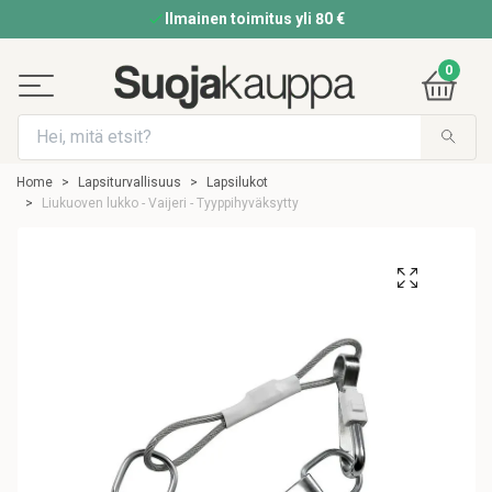
Ilmainen toimitus yli 80 €
0
Home
Lapsiturvallisuus
Lapsilukot
Liukuoven lukko - Vaijeri - Tyyppihyväksytty