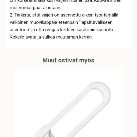
cm korkeammalla kuin vaijerin toinen pää. Ruuvaa sitten
molemmat päät alustaan.
2. Tarkista, että vaijeri on asennettu oikein työntämällä
valkoinen muovikappale eteenpäin "lapsiturvalliseen
asentoon" ja että rengas lukitsee karabiinin kunnolla.
Kokeile avata ja sulkea muutaman kerran.
Muut ostivat myös