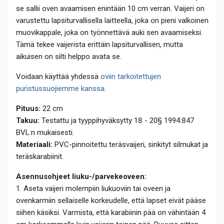
se sallii oven avaamisen enintään 10 cm verran. Vaijeri on
varustettu lapsiturvallisella laitteella, joka on pieni valkoinen
muovikappale, joka on työnnettävä auki sen avaamiseksi.
Tämä tekee vaijerista erittäin lapsiturvallisen, mutta
aikuisen on silti helppo avata se.
Voidaan käyttää yhdessä
oviin tarkoitettujen
puristussuojiemme kanssa
.
Pituus:
22 cm
Takuu:
Testattu ja tyyppihyväksytty 18 - 20§ 1994:847
BVL:n mukaisesti.
Materiaali:
PVC-pinnoitettu teräsvaijeri, sinkityt silmukat ja
teräskarabiinit.
Asennusohjeet liuku-/parvekeoveen:
1. Aseta vaijeri molempiin liukuoviin tai oveen ja
ovenkarmiin sellaiselle korkeudelle, että lapset eivät pääse
siihen käsiksi. Varmista, että karabiinin pää on vähintään 4