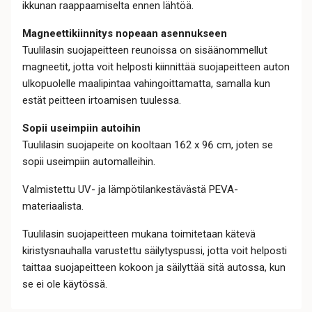
ikkunan raappaamiselta ennen lähtöä.
Magneettikiinnitys nopeaan asennukseen
Tuulilasin suojapeitteen reunoissa on sisäänommellut
magneetit, jotta voit helposti kiinnittää suojapeitteen auton
ulkopuolelle maalipintaa vahingoittamatta, samalla kun
estät peitteen irtoamisen tuulessa.
Sopii useimpiin autoihin
Tuulilasin suojapeite on kooltaan 162 x 96 cm, joten se
sopii useimpiin automalleihin.
Valmistettu UV- ja lämpötilankestävästä PEVA-
materiaalista.
Tuulilasin suojapeitteen mukana toimitetaan kätevä
kiristysnauhalla varustettu säilytyspussi, jotta voit helposti
taittaa suojapeitteen kokoon ja säilyttää sitä autossa, kun
se ei ole käytössä.