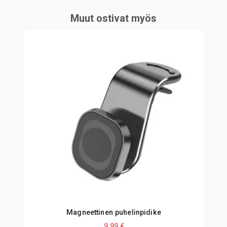
Muut ostivat myös
Magneettinen puhelinpidike
9,99 €