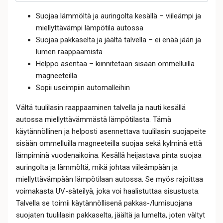
Suojaa lämmöltä ja auringolta kesällä – viileämpi ja
miellyttävämpi lämpötila autossa
Suojaa pakkaselta ja jäältä talvella – ei enää jään ja
lumen raappaamista
Helppo asentaa – kiinnitetään sisään ommelluilla
magneeteilla
Sopii useimpiin automalleihin
Vältä tuulilasin raappaaminen talvella ja nauti kesällä
autossa miellyttävämmästä lämpötilasta. Tämä
käytännöllinen ja helposti asennettava tuulilasin suojapeite
sisään ommelluilla magneeteilla suojaa sekä kylminä että
lämpiminä vuodenaikoina. Kesällä heijastava pinta suojaa
auringolta ja lämmöltä, mikä johtaa viileämpään ja
miellyttävämpään lämpötilaan autossa. Se myös rajoittaa
voimakasta UV-säteilyä, joka voi haalistuttaa sisustusta.
Talvella se toimii käytännöllisenä pakkas-/lumisuojana
suojaten tuulilasin pakkaselta, jäältä ja lumelta, joten vältyt