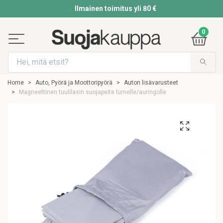
Ilmainen toimitus yli 80 €
0
Home
Auto, Pyörä ja Moottoripyörä
Auton lisävarusteet
Magneettinen tuulilasin suojapeite lumelle/auringolle