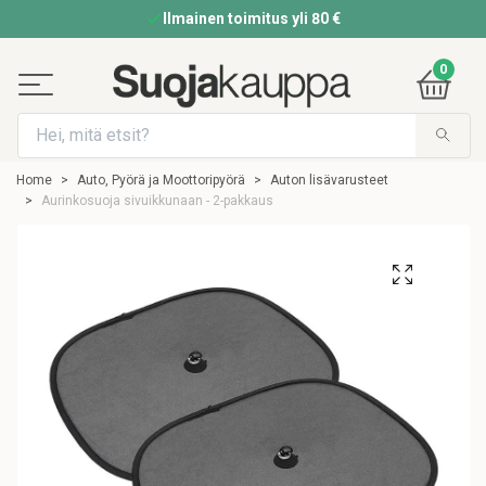
Ilmainen toimitus yli 80 €
0
Home
Auto, Pyörä ja Moottoripyörä
Auton lisävarusteet
Aurinkosuoja sivuikkunaan - 2-pakkaus