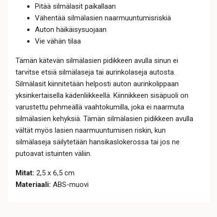
Pitää silmälasit paikallaan
Vähentää silmälasien naarmuuntumisriskiä
Auton häikäisysuojaan
Vie vähän tilaa
Tämän kätevän silmälasien pidikkeen avulla sinun ei
tarvitse etsiä silmälaseja tai aurinkolaseja autosta.
Silmälasit kiinnitetään helposti auton aurinkolippaan
yksinkertaisella kädenliikkeellä. Kiinnikkeen sisäpuoli on
varustettu pehmeällä vaahtokumilla, joka ei naarmuta
silmälasien kehyksiä. Tämän silmälasien pidikkeen avulla
vältät myös lasien naarmuuntumisen riskin, kun
silmälaseja säilytetään hansikaslokerossa tai jos ne
putoavat istuinten väliin.
Mitat:
2,5 x 6,5 cm
Materiaali:
ABS-muovi