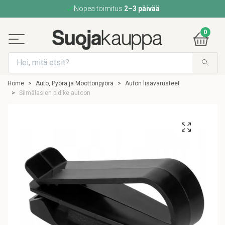
Nopea toimitus
2–3 päivää
0
Home
Auto, Pyörä ja Moottoripyörä
Auton lisävarusteet
Silmälasien pidike autoon