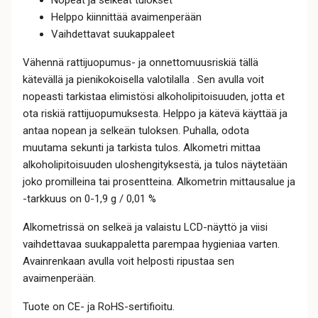
Nopeat ja selkeät tulokset
Helppo kiinnittää avaimenperään
Vaihdettavat suukappaleet
Vähennä rattijuopumus- ja onnettomuusriskiä tällä
kätevällä ja pienikokoisella valotilalla . Sen avulla voit
nopeasti tarkistaa elimistösi alkoholipitoisuuden, jotta et
ota riskiä rattijuopumuksesta. Helppo ja kätevä käyttää ja
antaa nopean ja selkeän tuloksen. Puhalla, odota
muutama sekunti ja tarkista tulos. Alkometri mittaa
alkoholipitoisuuden uloshengityksestä, ja tulos näytetään
joko promilleina tai prosentteina. Alkometrin mittausalue ja
-tarkkuus on 0-1,9 g / 0,01 %
Alkometrissä on selkeä ja valaistu LCD-näyttö ja viisi
vaihdettavaa suukappaletta parempaa hygieniaa varten.
Avainrenkaan avulla voit helposti ripustaa sen
avaimenperään.
Tuote on CE- ja RoHS-sertifioitu.