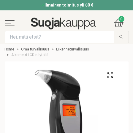
Ilmainen toimitus yli 80 €
0
Home
Oma turvallisuus
Liikenneturvallisuus
Alkometri LCD-näytöllä