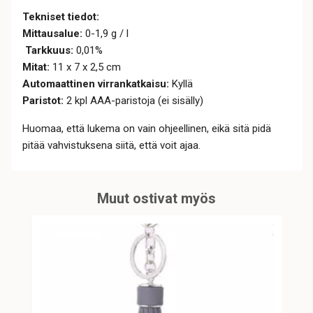
Tekniset tiedot:
Mittausalue:
0-1,9 g / l
Tarkkuus:
0,01%
Mitat:
11 x 7 x 2,5 cm
Automaattinen virrankatkaisu:
Kyllä
Paristot:
2 kpl AAA-paristoja (ei sisälly)
Huomaa, että lukema on vain ohjeellinen, eikä sitä pidä
pitää vahvistuksena siitä, että voit ajaa.
Muut ostivat myös