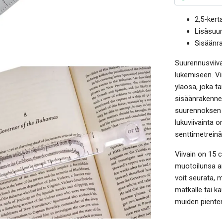
2,5-ker
Lisäsuur
Sisäänra
Suurennusviivai
lukemiseen. Vi
yläosa, joka 
sisäänrakenne
suurennoksen p
lukuviivainta o
senttimetreinä
Viivain on 15 c
muotoilunsa an
voit seurata, 
matkalle tai k
muiden piente