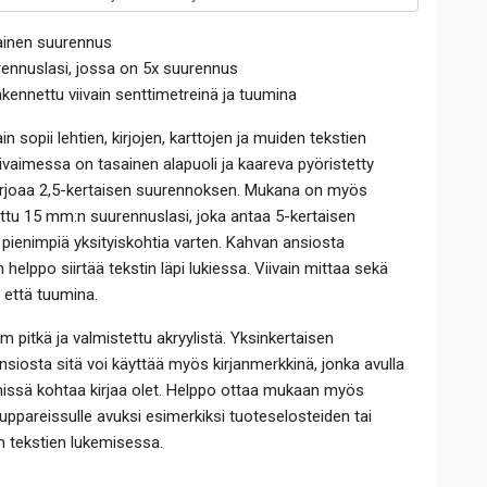
tainen suurennus
ennuslasi, jossa on 5x suurennus
kennettu viivain senttimetreinä ja tuumina
n sopii lehtien, kirjojen, karttojen ja muiden tekstien
ivaimessa on tasainen alapuoli ja kaareva pyöristetty
tarjoaa 2,5-kertaisen suurennoksen. Mukana on myös
ttu 15 mm:n suurennuslasi, joka antaa 5-kertaisen
ienimpiä yksityiskohtia varten. Kahvan ansiosta
n helppo siirtää tekstin läpi lukiessa. Viivain mittaa sekä
 että tuumina.
m pitkä ja valmistettu akryylistä. Yksinkertaisen
siosta sitä voi käyttää myös kirjanmerkkinä, jonka avulla
missä kohtaa kirjaa olet. Helppo ottaa mukaan myös
auppareissulle avuksi esimerkiksi tuoteselosteiden tai
n tekstien lukemisessa.