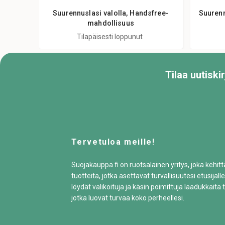
Suurennuslasi valolla, Handsfree-
Suurennu
mahdollisuus
Tilapäisesti loppunut
Tilaa uutisk
Tervetuloa meille!
Suojakauppa.fi on ruotsalainen yritys, joka kehit
tuotteita, jotka asettavat turvallisuutesi etusijalle
löydät valikoituja ja käsin poimittuja laadukkaita t
jotka luovat turvaa koko perheellesi.