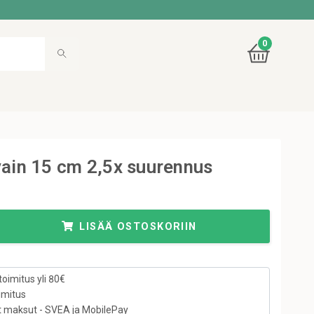
0
vain 15 cm 2,5x suurennus
LISÄÄ OSTOSKORIIN
toimitus yli 80€
imitus
t maksut - SVEA ja MobilePay