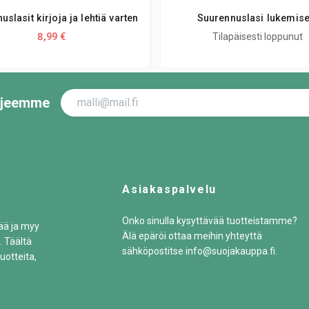
slasit kirjoja ja lehtiä varten
Suurennuslasi lukemis
8,99 €
Tilapäisesti loppunut
irjeemme
Asiakaspalvelu
Onko sinulla kysyttävää tuotteistamme?
tää ja myy
Älä epäröi ottaa meihin yhteyttä
. Täältä
sähköpostitse
info@suojakauppa.fi
.
uotteita,