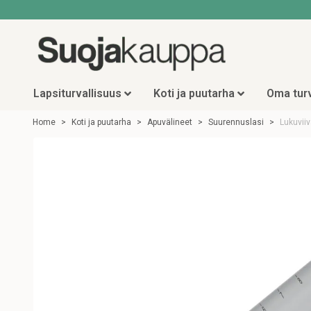
Lapsiturvallisuus
Koti ja puutarha
Oma turv
Home
Koti ja puutarha
Apuvälineet
Suurennuslasi
Lukuvii