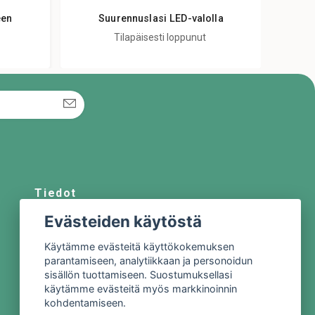
een
Suurennuslasi LED-valolla
Tilapäisesti loppunut
Tiedot
Evästeiden käytöstä
Meistä
Ota yhteyttä
Käytämme evästeitä käyttökokemuksen
parantamiseen, analytiikkaan ja personoidun
Sopimusehdot
sisällön tuottamiseen. Suostumuksellasi
Tietosuojakäytäntö
käytämme evästeitä myös markkinoinnin
kohdentamiseen.