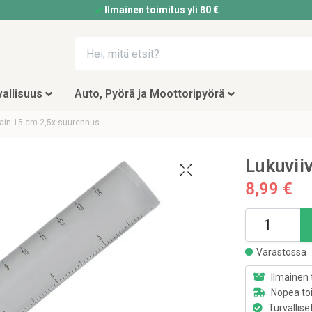
Ilmainen toimitus yli 80 €
allisuus
Auto, Pyörä ja Moottoripyörä
vain 15 cm 2,5x suurennus
Lukuvii
8,99 €
Varastossa
Ilmainen 
Nopea to
Turvallise