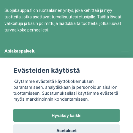
Suojakauppa.fi on ruotsalainen yritys, joka kehittää ja myy
tuotteita, jotka asettavat turvallisuutesi etusijalle. Täältä löydät
valikoituja ja käsin poimittuja laadukkaita tuotteita, jotka luovat
turvaa koko perheellesi.
Asiakaspalvelu
Tiedot
Evästeiden käytöstä
Käytämme evästeitä käyttökokemuksen
parantamiseen, analytiikkaan ja personoidun sisällön
tuottamiseen. Suostumuksellasi käytämme evästeitä
myös markkinoinnin kohdentamiseen.
Hyväksy kaikki
© 2026 Suojakauppa.fi
Asetukset