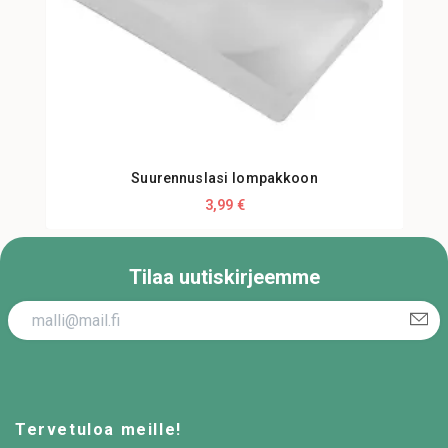
Suurennuslasi lompakkoon
S
3,99 €
Tilaa uutiskirjeemme
Tervetuloa meille!