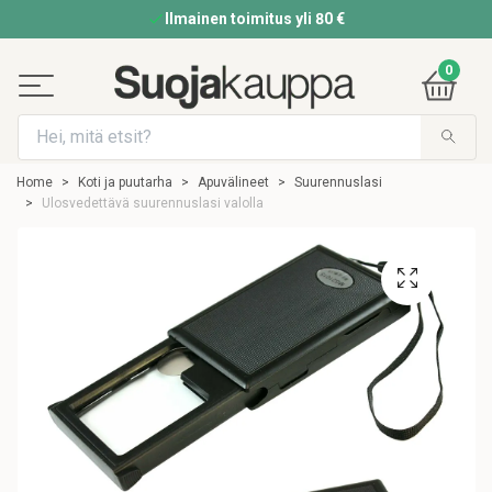
Ilmainen toimitus yli 80 €
0
Home
Koti ja puutarha
Apuvälineet
Suurennuslasi
Ulosvedettävä suurennuslasi valolla