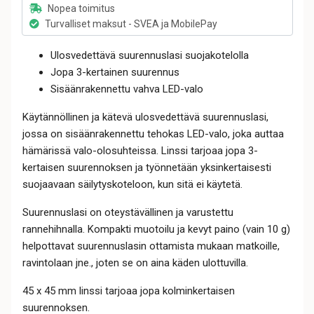
Nopea toimitus
Turvalliset maksut - SVEA ja MobilePay
Ulosvedettävä suurennuslasi suojakotelolla
Jopa 3-kertainen suurennus
Sisäänrakennettu vahva LED-valo
Käytännöllinen ja kätevä ulosvedettävä suurennuslasi,
jossa on sisäänrakennettu tehokas LED-valo, joka auttaa
hämärissä valo-olosuhteissa. Linssi tarjoaa jopa 3-
kertaisen suurennoksen ja työnnetään yksinkertaisesti
suojaavaan säilytyskoteloon, kun sitä ei käytetä.
Suurennuslasi on oteystävällinen ja varustettu
rannehihnalla. Kompakti muotoilu ja kevyt paino (vain 10 g)
helpottavat suurennuslasin ottamista mukaan matkoille,
ravintolaan jne., joten se on aina käden ulottuvilla.
45 x 45 mm linssi tarjoaa jopa kolminkertaisen
suurennoksen.