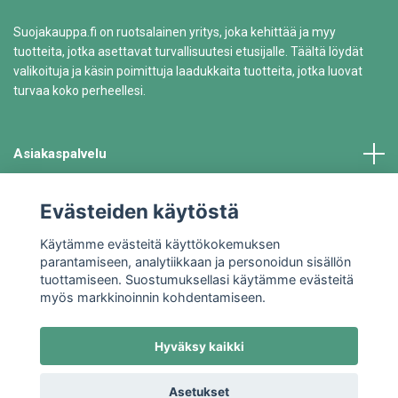
Suojakauppa.fi on ruotsalainen yritys, joka kehittää ja myy
tuotteita, jotka asettavat turvallisuutesi etusijalle. Täältä löydät
valikoituja ja käsin poimittuja laadukkaita tuotteita, jotka luovat
turvaa koko perheellesi.
Asiakaspalvelu
Tiedot
Evästeiden käytöstä
Käytämme evästeitä käyttökokemuksen
parantamiseen, analytiikkaan ja personoidun sisällön
tuottamiseen. Suostumuksellasi käytämme evästeitä
myös markkinoinnin kohdentamiseen.
Hyväksy kaikki
© 2026 Suojakauppa.fi
Asetukset