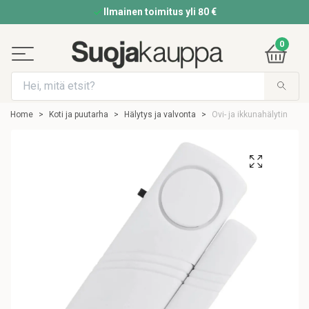
Ilmainen toimitus yli 80 €
0
Home
Koti ja puutarha
Hälytys ja valvonta
Ovi- ja ikkunahälytin