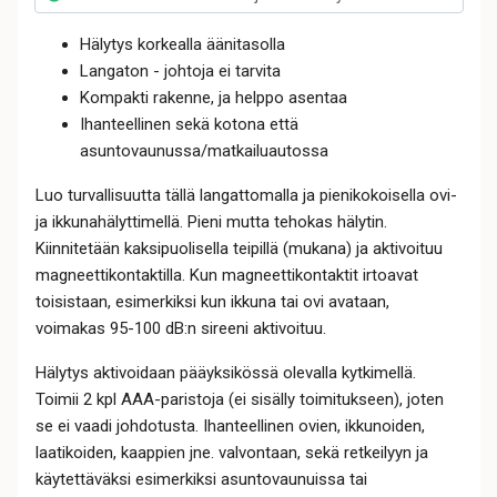
Hälytys korkealla äänitasolla
Langaton - johtoja ei tarvita
Kompakti rakenne, ja helppo asentaa
Ihanteellinen sekä kotona että
asuntovaunussa/matkailuautossa
Luo turvallisuutta tällä langattomalla ja pienikokoisella ovi-
ja ikkunahälyttimellä. Pieni mutta tehokas hälytin.
Kiinnitetään kaksipuolisella teipillä (mukana) ja aktivoituu
magneettikontaktilla. Kun magneettikontaktit irtoavat
toisistaan, esimerkiksi kun ikkuna tai ovi avataan,
voimakas 95-100 dB:n sireeni aktivoituu.
Hälytys aktivoidaan pääyksikössä olevalla kytkimellä.
Toimii 2 kpl AAA-paristoja (ei sisälly toimitukseen), joten
se ei vaadi johdotusta. Ihanteellinen ovien, ikkunoiden,
laatikoiden, kaappien jne. valvontaan, sekä retkeilyyn ja
käytettäväksi esimerkiksi asuntovaunuissa tai