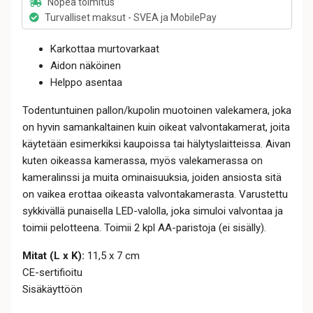
Nopea toimitus
Turvalliset maksut - SVEA ja MobilePay
Karkottaa murtovarkaat
Aidon näköinen
Helppo asentaa
Todentuntuinen pallon/kupolin muotoinen valekamera, joka
on hyvin samankaltainen kuin oikeat valvontakamerat, joita
käytetään esimerkiksi kaupoissa tai hälytyslaitteissa. Aivan
kuten oikeassa kamerassa, myös valekamerassa on
kameralinssi ja muita ominaisuuksia, joiden ansiosta sitä
on vaikea erottaa oikeasta valvontakamerasta. Varustettu
sykkivällä punaisella LED-valolla, joka simuloi valvontaa ja
toimii pelotteena. Toimii 2 kpl AA-paristoja (ei sisälly).
Mitat (L x K):
11,5 x 7 cm
CE-sertifioitu
Sisäkäyttöön