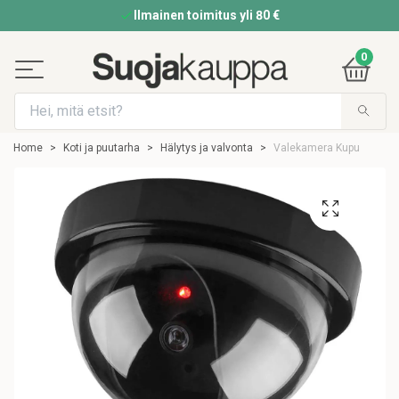
Ilmainen toimitus yli 80 €
0
Home
Koti ja puutarha
Hälytys ja valvonta
Valekamera Kupu