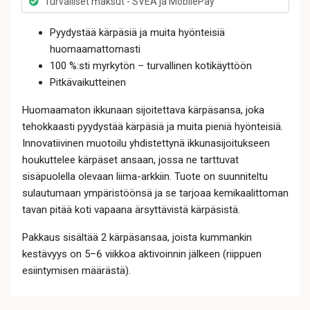
Turvalliset maksut - SVEA ja MobilePay
Pyydystää kärpäsiä ja muita hyönteisiä
huomaamattomasti
100 %:sti myrkytön – turvallinen kotikäyttöön
Pitkävaikutteinen
Huomaamaton ikkunaan sijoitettava kärpäsansa, joka
tehokkaasti pyydystää kärpäsiä ja muita pieniä hyönteisiä.
Innovatiivinen muotoilu yhdistettynä ikkunasijoitukseen
houkuttelee kärpäset ansaan, jossa ne tarttuvat
sisäpuolella olevaan liima-arkkiin. Tuote on suunniteltu
sulautumaan ympäristöönsä ja se tarjoaa kemikaalittoman
tavan pitää koti vapaana ärsyttävistä kärpäsistä.
Pakkaus sisältää 2 kärpäsansaa, joista kummankin
kestävyys on 5–6 viikkoa aktivoinnin jälkeen (riippuen
esiintymisen määrästä).