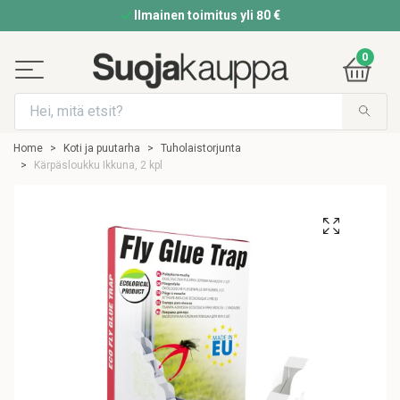
Ilmainen toimitus yli 80 €
0
Home
Koti ja puutarha
Tuholaistorjunta
Kärpäsloukku Ikkuna, 2 kpl