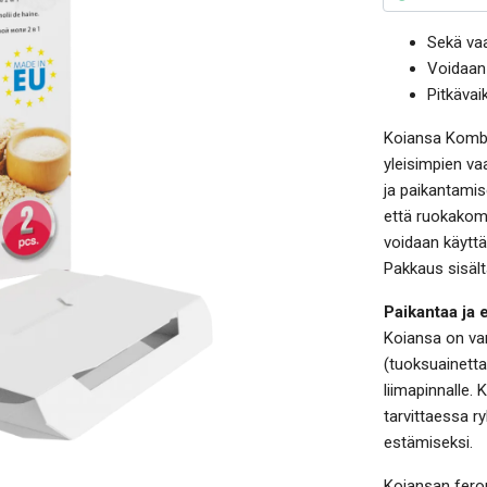
Sekä vaa
Voidaan
Pitkävai
Koiansa Kombo
yleisimpien va
ja paikantamis
että ruokakome
voidaan käyttä
Pakkaus sisält
Paikantaa ja 
Koiansa on var
(tuoksuainetta
liimapinnalle. 
tarvittaessa r
estämiseksi.
Koiansan fero