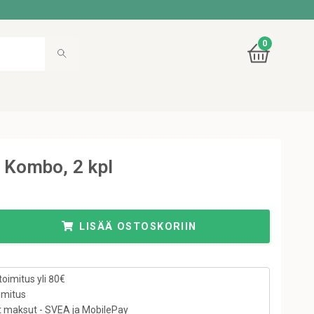
0
 Kombo, 2 kpl
LISÄÄ OSTOSKORIIN
toimitus yli 80€
imitus
t maksut - SVEA ja MobilePay