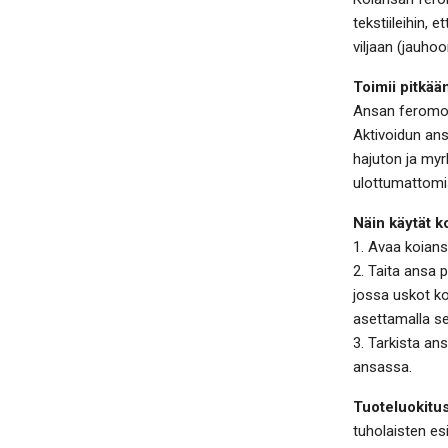
tekstiileihin, e
viljaan (jauhoo
Toimii pitkää
Ansan feromoni
Aktivoidun ans
hajuton ja myrk
ulottumattom
Näin käytät 
1. Avaa koiansa
2. Taita ansa 
jossa uskot ko
asettamalla se
3. Tarkista an
ansassa.
Tuoteluokitus
tuholaisten es