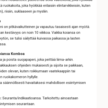
ttä ruokakoita, joka hyökkää erilaisiin elintarvikkeisiin, kuten
n), riisiin, suklaaseen ja mysliin.
n
 on pitkävaikutteinen ja vapautuu tasaisesti ajan myötä.
an kestävyys on noin 10 viikkoa. Vaikka koiansa on
ytön, se tulisi säilyttää kuivassa paikassa ja lasten
issa.
koiansa Komboa
 ja poista suojapaperi, joka peittää liima-arkin.
pakkauksen ohjeiden mukaisesti ja sijoita se paikkaan,
iden olevan, kuten roikkumaan vaatekaappiin tai
n ruokakomeron hyllylle.
sa säännöllisesti havaitaksesi mahdollisen esiintymisen
:
Seuranta/indikaatioansa. Tarkoitettu ainoastaan
iintymisen seurantaan.