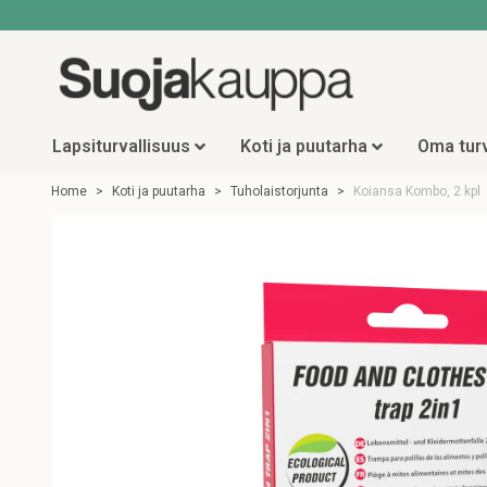
Lapsiturvallisuus
Koti ja puutarha
Oma turv
Home
Koti ja puutarha
Tuholaistorjunta
Koiansa Kombo, 2 kpl