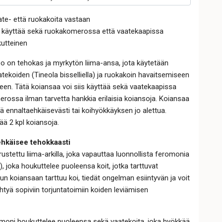
te- että ruokakoita vastaan
 käyttää sekä ruokakomerossa että vaatekaapissa
kutteinen
 on tehokas ja myrkytön liima-ansa, jota käytetään
atekoiden (Tineola bisselliella) ja ruokakoin havaitsemiseen
een. Tätä koiansaa voi siis käyttää sekä vaatekaapissa
rossa ilman tarvetta hankkia erilaisia koiansoja. Koiansaa
ä ennaltaehkäisevästi tai koihyökkäyksen jo alettua.
ää 2 kpl koiansoja.
ehkäisee tehokkaasti
ustettu liima-arkilla, joka vapauttaa luonnollista feromonia
), joka houkuttelee puoleensa koit, jotka tarttuvat
Kun koiansaan tarttuu koi, tiedät ongelman esiintyvän ja voit
yhtyä sopiviin torjuntatoimiin koiden leviämisen
moni houkuttelee puoleensa sekä vaatekoita, joka hyökkää