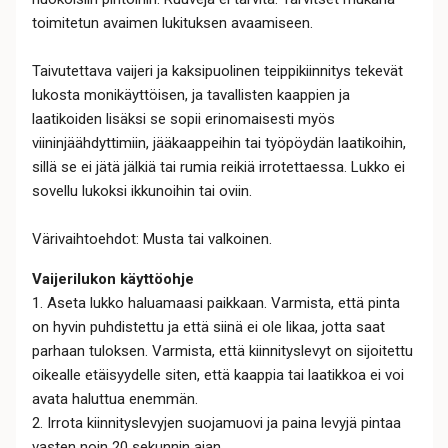
toimitetun avaimen lukituksen avaamiseen.
Taivutettava vaijeri ja kaksipuolinen teippikiinnitys tekevät
lukosta monikäyttöisen, ja tavallisten kaappien ja
laatikoiden lisäksi se sopii erinomaisesti myös
viininjäähdyttimiin, jääkaappeihin tai työpöydän laatikoihin,
sillä se ei jätä jälkiä tai rumia reikiä irrotettaessa. Lukko ei
sovellu lukoksi ikkunoihin tai oviin.
Värivaihtoehdot: Musta tai valkoinen.
Vaijerilukon käyttöohje
1. Aseta lukko haluamaasi paikkaan. Varmista, että pinta
on hyvin puhdistettu ja että siinä ei ole likaa, jotta saat
parhaan tuloksen. Varmista, että kiinnityslevyt on sijoitettu
oikealle etäisyydelle siten, että kaappia tai laatikkoa ei voi
avata haluttua enemmän.
2. Irrota kiinnityslevyjen suojamuovi ja paina levyjä pintaa
vasten noin 20 sekunnin ajan.