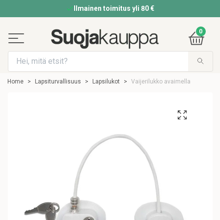
Ilmainen toimitus yli 80 €
0
Home
Lapsiturvallisuus
Lapsilukot
Vaijerilukko avaimella