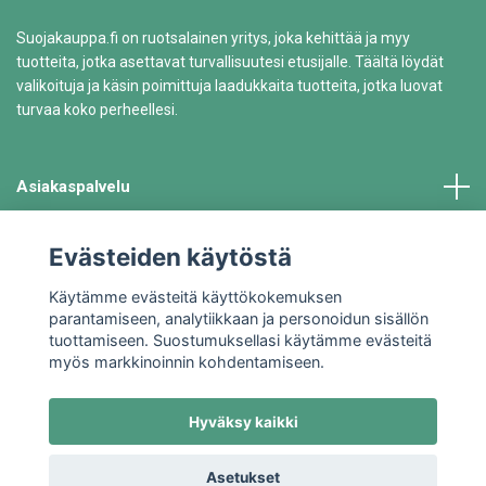
Suojakauppa.fi on ruotsalainen yritys, joka kehittää ja myy
tuotteita, jotka asettavat turvallisuutesi etusijalle. Täältä löydät
valikoituja ja käsin poimittuja laadukkaita tuotteita, jotka luovat
turvaa koko perheellesi.
Asiakaspalvelu
Tiedot
Evästeiden käytöstä
Käytämme evästeitä käyttökokemuksen
parantamiseen, analytiikkaan ja personoidun sisällön
tuottamiseen. Suostumuksellasi käytämme evästeitä
myös markkinoinnin kohdentamiseen.
Hyväksy kaikki
© 2026 Suojakauppa.fi
Asetukset