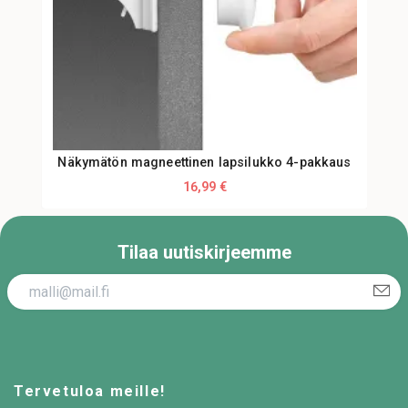
Näkymätön magneettinen lapsilukko 4-pakkaus
16,99 €
Tilaa uutiskirjeemme
Tervetuloa meille!