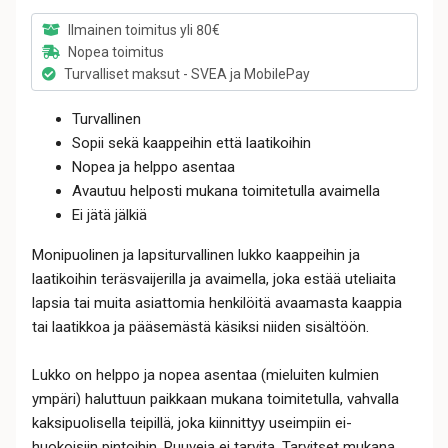
Ilmainen toimitus yli 80€
Nopea toimitus
Turvalliset maksut - SVEA ja MobilePay
Turvallinen
Sopii sekä kaappeihin että laatikoihin
Nopea ja helppo asentaa
Avautuu helposti mukana toimitetulla avaimella
Ei jätä jälkiä
Monipuolinen ja lapsiturvallinen lukko kaappeihin ja
laatikoihin teräsvaijerilla ja avaimella, joka estää uteliaita
lapsia tai muita asiattomia henkilöitä avaamasta kaappia
tai laatikkoa ja pääsemästä käsiksi niiden sisältöön.
Lukko on helppo ja nopea asentaa (mieluiten kulmien
ympäri) haluttuun paikkaan mukana toimitetulla, vahvalla
kaksipuolisella teipillä, joka kiinnittyy useimpiin ei-
huokoisiin pintoihin. Ruuveja ei tarvita. Tarvitset mukana