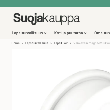
Lapsiturvallisuus
Koti ja puutarha
Oma turv
Home
Lapsiturvallisuus
Lapsilukot
Vara-avain magneettilukk