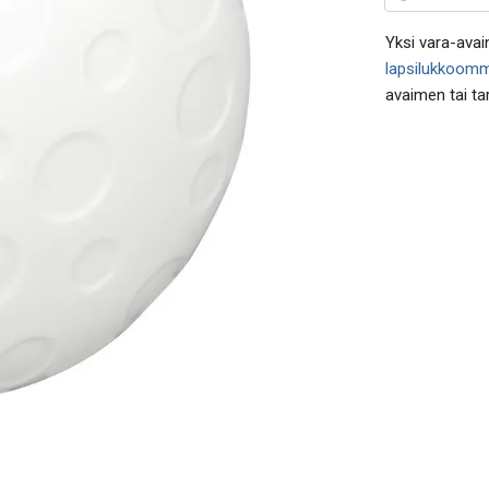
Yksi vara-avain
lapsilukkoom
avaimen tai ta