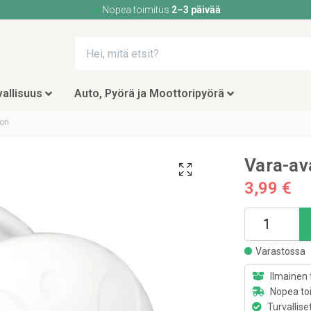
Nopea toimitus
2–3 päivää
allisuus
Auto, Pyörä ja Moottoripyörä
oon
Vara-av
3,99 €
Varastossa
Ilmainen 
Nopea to
Turvallise