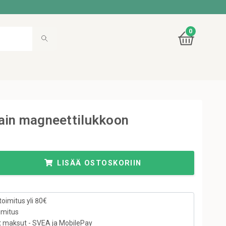
0
ain magneettilukkoon
LISÄÄ OSTOSKORIIN
toimitus yli 80€
imitus
t maksut - SVEA ja MobilePay