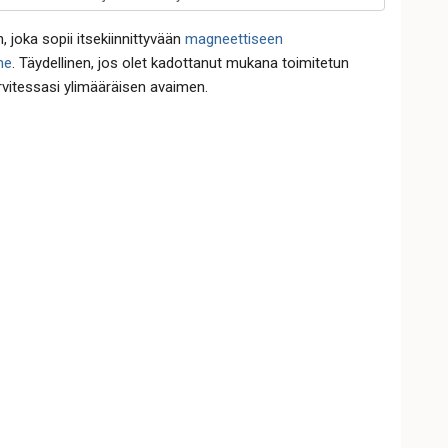
, joka sopii itsekiinnittyvään
magneettiseen
me
. Täydellinen, jos olet kadottanut mukana toimitetun
rvitessasi ylimääräisen avaimen.