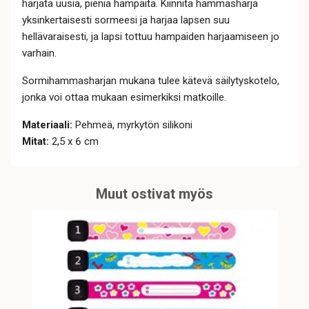
harjata uusia, pieniä hampaita. Kiinnitä hammasharja
yksinkertaisesti sormeesi ja harjaa lapsen suu
hellävaraisesti, ja lapsi tottuu hampaiden harjaamiseen jo
varhain.
Sormihammasharjan mukana tulee kätevä säilytyskotelo,
jonka voi ottaa mukaan esimerkiksi matkoille.
Materiaali:
Pehmeä, myrkytön silikoni
Mitat:
2,5 x 6 cm
Muut ostivat myös