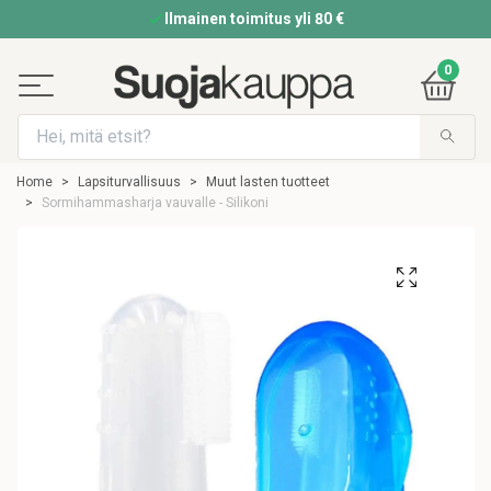
Ilmainen toimitus yli 80 €
0
Home
Lapsiturvallisuus
Muut lasten tuotteet
Sormihammasharja vauvalle - Silikoni