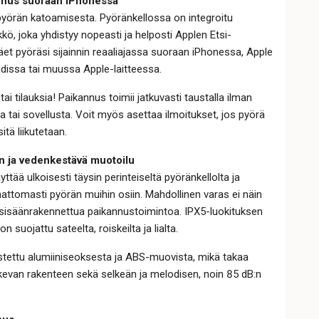
nnus suoraan iPhonessa
pyörän katoamisesta. Pyöränkellossa on integroitu
kö, joka yhdistyy nopeasti ja helposti Applen Etsi-
et pyöräsi sijainnin reaaliajassa suoraan iPhonessa, Apple
dissa tai muussa Apple-laitteessa.
tai tilauksia! Paikannus toimii jatkuvasti taustalla ilman
gia tai sovellusta. Voit myös asettaa ilmoitukset, jos pyörä
sitä liikutetaan.
ja vedenkestävä muotoilu
ttää ulkoisesti täysin perinteiseltä pyöränkellolta ja
ttomasti pyörän muihin osiin. Mahdollinen varas ei näin
sisäänrakennettua paikannustoimintoa. IPX5-luokituksen
on suojattu sateelta, roiskeilta ja lialta.
stettu alumiiniseoksesta ja ABS-muovista, mikä takaa
kevan rakenteen sekä selkeän ja melodisen, noin 85 dB:n