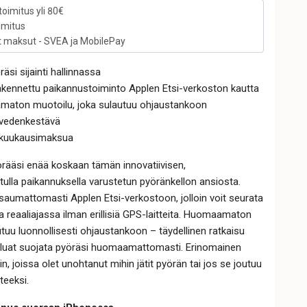
toimitus yli 80€
imitus
t maksut - SVEA ja MobilePay
räsi sijainti hallinnassa
akennettu paikannustoiminto Applen Etsi-verkoston kautta
aton muotoilu, joka sulautuu ohjaustankoon
 vedenkestävä
i kuukausimaksua
rääsi enää koskaan tämän innovatiivisen,
ulla paikannuksella varustetun pyöränkellon ansiosta.
 saumattomasti Applen Etsi-verkostoon, jolloin voit seurata
tia reaaliajassa ilman erillisiä GPS-laitteita. Huomaamaton
tuu luonnollisesti ohjaustankoon – täydellinen ratkaisu
haluat suojata pyöräsi huomaamattomasti. Erinomainen
in, joissa olet unohtanut mihin jätit pyörän tai jos se joutuu
teeksi.