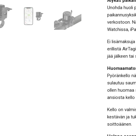
Älykäs paika
Unohda huoli 
paikannusyksik
verkostoon. Nä
Watchissa, iPa
Ei lisämaksuja 
erillistä AirTa
jää jälkeen tai 
Huomaamaton 
Pyöränkello näy
sulautuu sauma
ollen huomaa 
ansiosta kello 
Kello on valmi
kestävän ja tu
soittoäänen.