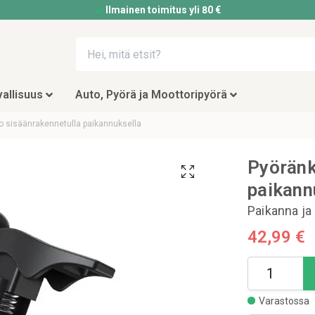
Ilmainen toimitus yli 80 €
allisuus
Auto, Pyörä ja Moottoripyörä
o sisäänrakennetulla paikannuksella
Pyöränk
paikann
Paikanna ja 
42,99 €
Varastossa