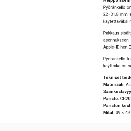
Helppo asen
Pyöränkello on
22–31,8 mm, el
käytettäväksi
Pakkaus sisält
asennukseen. 
Apple-ID:hen E
Pyöränkello to
käyttöikä on n
Tekniset tied
Materiaali:
Alu
Säänkestävyy
Paristo:
CR203
Pariston kest
Mitat:
39 × 49