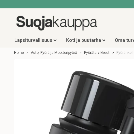
Lapsiturvallisuus
Koti ja puutarha
Oma turv
Home
Auto, Pyörä ja Moottoripyörä
Pyörätarvikkeet
Pyöränkell