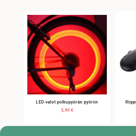
LED-valot polkupyörän pyöriin
Riipp
5,99 €