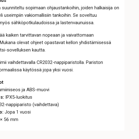
nus
 suunniteltu sopimaan ohjaustankoihin, joiden halkaisija on
i useimpiin vakiomallisiin tankoihin. Se soveltuu
 myös sähköpotkulaudoissa ja lastenvaunuissa.
ää kaiken tarvittavan nopeaan ja vaivattomaan
Mukana olevat ohjeet opastavat kellon yhdistämisessä
tsi-sovelluksen kautta.
imii vaihdettavalla CR2032-nappiparistolla. Pariston
ormaalissa käytössä jopa yksi vuosi.
ot
miiniseos ja ABS-muovi
s:
IPX5-luokitus
2-nappiparisto (vaihdettava)
o:
Jopa 1 vuosi
 × 56 mm