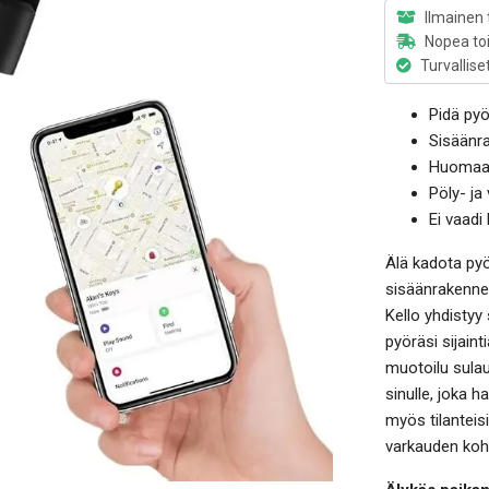
Ilmainen 
Nopea to
Turvallise
Pidä pyö
Sisäänr
Huomaam
Pöly- ja
Ei vaad
Älä kadota pyö
sisäänrakennet
Kello yhdistyy
pyöräsi sijain
muotoilu sulau
sinulle, joka 
myös tilanteisi
varkauden koh