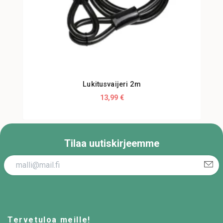
Lukitusvaijeri 2m
13,99 €
Tilaa uutiskirjeemme
Tervetuloa meille!