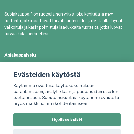
Suojakauppa.fi on ruotsalainen yritys, joka kehittää ja myy
tuotteita, jotka asettavat turvallisuutesi etusijalle. Täältä löydät
valikoituja ja käsin poimittuja laadukkaita tuotteita, jotka luovat
turvaa koko perheellesi.
Asiakaspalvelu
Tiedot
Evästeiden käytöstä
Käytämme evästeitä käyttökokemuksen
parantamiseen, analytiikkaan ja personoidun sisällön
tuottamiseen. Suostumuksellasi käytämme evästeitä
myös markkinoinnin kohdentamiseen.
Hyväksy kaikki
© 2026 Suojakauppa.fi