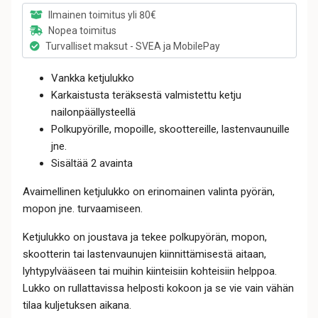
Ilmainen toimitus yli 80€
Nopea toimitus
Turvalliset maksut - SVEA ja MobilePay
Vankka ketjulukko
Karkaistusta teräksestä valmistettu ketju
nailonpäällysteellä
Polkupyörille, mopoille, skoottereille, lastenvaunuille
jne.
Sisältää 2 avainta
Avaimellinen ketjulukko on erinomainen valinta pyörän,
mopon jne. turvaamiseen.
Ketjulukko on joustava ja tekee polkupyörän, mopon,
skootterin tai lastenvaunujen kiinnittämisestä aitaan,
lyhtypylvääseen tai muihin kiinteisiin kohteisiin helppoa.
Lukko on rullattavissa helposti kokoon ja se vie vain vähän
tilaa kuljetuksen aikana.