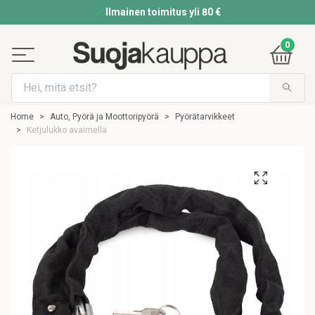
Ilmainen toimitus yli 80 €
0
Home
Auto, Pyörä ja Moottoripyörä
Pyörätarvikkeet
Ketjulukko avaimella