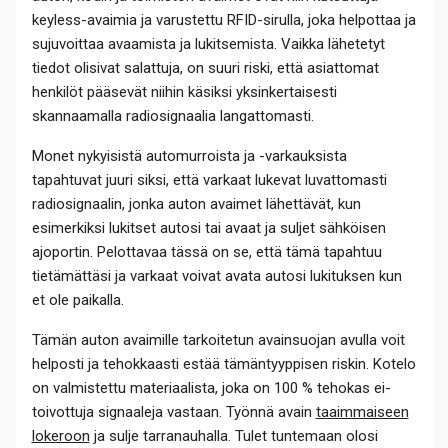
keyless-avaimia ja varustettu RFID-sirulla, joka helpottaa ja
sujuvoittaa avaamista ja lukitsemista. Vaikka lähetetyt
tiedot olisivat salattuja, on suuri riski, että asiattomat
henkilöt pääsevät niihin käsiksi yksinkertaisesti
skannaamalla radiosignaalia langattomasti.
Monet nykyisistä automurroista ja -varkauksista
tapahtuvat juuri siksi, että varkaat lukevat luvattomasti
radiosignaalin, jonka auton avaimet lähettävät, kun
esimerkiksi lukitset autosi tai avaat ja suljet sähköisen
ajoportin. Pelottavaa tässä on se, että tämä tapahtuu
tietämättäsi ja varkaat voivat avata autosi lukituksen kun
et ole paikalla.
Tämän auton avaimille tarkoitetun avainsuojan avulla voit
helposti ja tehokkaasti estää tämäntyyppisen riskin. Kotelo
on valmistettu materiaalista, joka on 100 % tehokas ei-
toivottuja signaaleja vastaan. Työnnä avain
taaimmaiseen
lokeroon
ja sulje tarranauhalla. Tulet tuntemaan olosi