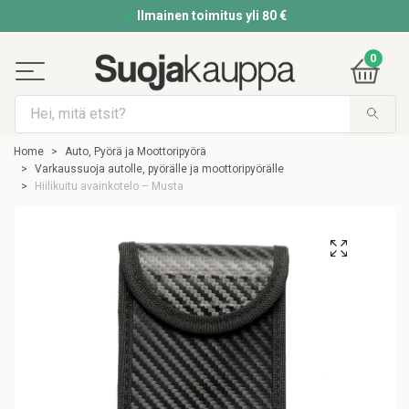
Ilmainen toimitus yli 80 €
0
Home
Auto, Pyörä ja Moottoripyörä
Varkaussuoja autolle, pyörälle ja moottoripyörälle
Hiilikuitu avainkotelo – Musta