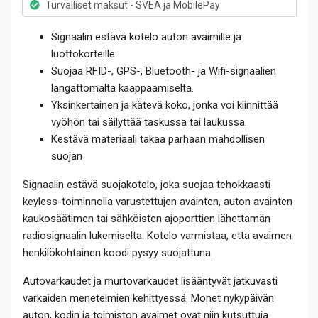
Turvalliset maksut - SVEA ja MobilePay
Signaalin estävä kotelo auton avaimille ja
luottokorteille
Suojaa RFID-, GPS-, Bluetooth- ja Wifi-signaalien
langattomalta kaappaamiselta.
Yksinkertainen ja kätevä koko, jonka voi kiinnittää
vyöhön tai säilyttää taskussa tai laukussa.
Kestävä materiaali takaa parhaan mahdollisen
suojan
Signaalin estävä suojakotelo, joka suojaa tehokkaasti
keyless-toiminnolla varustettujen avainten, auton avainten
kaukosäätimen tai sähköisten ajoporttien lähettämän
radiosignaalin lukemiselta. Kotelo varmistaa, että avaimen
henkilökohtainen koodi pysyy suojattuna.
Autovarkaudet ja murtovarkaudet lisääntyvät jatkuvasti
varkaiden menetelmien kehittyessä. Monet nykypäivän
auton, kodin ja toimiston avaimet ovat niin kutsuttuja