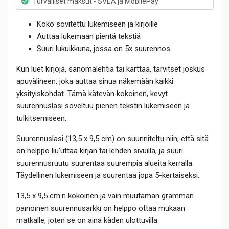
Turvalliset maksut - SVEA ja MobilePay
Koko sovitettu lukemiseen ja kirjoille
Auttaa lukemaan pientä tekstiä
Suuri lukuikkuna, jossa on 5x suurennos
Kun luet kirjoja, sanomalehtiä tai karttaa, tarvitset joskus
apuvälineen, joka auttaa sinua näkemään kaikki
yksityiskohdat. Tämä kätevän kokoinen, kevyt
suurennuslasi soveltuu pienen tekstin lukemiseen ja
tulkitsemiseen.
Suurennuslasi (13,5 x 9,5 cm) on suunniteltu niin, että sitä
on helppo liu'uttaa kirjan tai lehden sivuilla, ja suuri
suurennusruutu suurentaa suurempia alueita kerralla.
Täydellinen lukemiseen ja suurentaa jopa 5-kertaiseksi.
13,5 x 9,5 cm:n kokoinen ja vain muutaman gramman
painoinen suurennusarkki on helppo ottaa mukaan
matkalle, joten se on aina käden ulottuvilla.