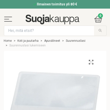
Ilmainen toimitus yli 80 €
0
Home
Koti ja puutarha
Apuvälineet
Suurennuslasi
Suurennuslasi lukemiseen