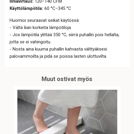
Ilmavirtaus:
120–140 CFM
Käyttölämpötila:
60
°C–345 °C
Huomioi seuraavat seikat käytössä:
- Vältä liian korkeita lämpötiloja
- Jos lämpötila ylittää 350 °C, siirrä puhallin pois hellalta,
jotta se ei vahingoitu.
- Nosta aina kuuma puhallin kahvasta välttyäksesi
palovammoilta ja pidä se poissa lasten ulottuvilta.
Muut ostivat myös