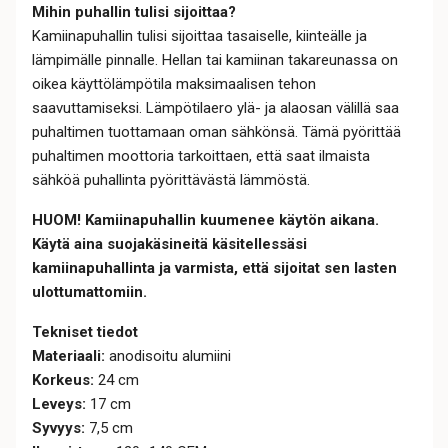
Mihin puhallin tulisi sijoittaa?
Kamiinapuhallin tulisi sijoittaa tasaiselle, kiinteälle ja
lämpimälle pinnalle. Hellan tai kamiinan takareunassa on
oikea käyttölämpötila maksimaalisen tehon
saavuttamiseksi. Lämpötilaero ylä- ja alaosan välillä saa
puhaltimen tuottamaan oman sähkönsä. Tämä pyörittää
puhaltimen moottoria tarkoittaen, että saat ilmaista
sähköä puhallinta pyörittävästä lämmöstä.
HUOM!
Kamiinapuhallin kuumenee käytön aikana.
Käytä aina suojakäsineitä käsitellessäsi
kamiinapuhallinta ja varmista, että sijoitat sen lasten
ulottumattomiin.
Tekniset tiedot
Materiaali:
anodisoitu alumiini
Korkeus:
24
cm
Leveys:
17 cm
Syvyys:
7,5
cm