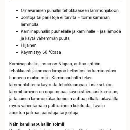
Omavarainen puhallin tehokkaaseen lämmönjakoon.
Johtoja tai paristoja ei tarvita – toimii kamiinan
lämmöllä.
Kamiinapuhallin puuhellalle ja kamiinalle – jaa lämpöä
ja käytä vähemmän puuta.
Hiljainen
Käynnistyy 60 °C:ssa
Kamiinapuhallin, jossa on 5 lapaa, auttaa erittäin
tehokkaasti jakamaan lämpöä hellastasi tai kamiinastasi
huoneen muihin osiin. Kamiinapuhallin tekee
lämmönlähteesi käytöstä tehokkaampaa. Lisäksi talon
lämmittäminen on nopeampaa käynnistäessäsi kamiinan,
ja tasainen lämmönjakautuminen auttaa pitkällä aikavälillä
myös vähentämään polttoaineen kulutusta. Täysin
äänetön ja ilman paristoja tai johtoja.
Näin kamiinapuhallin toimii