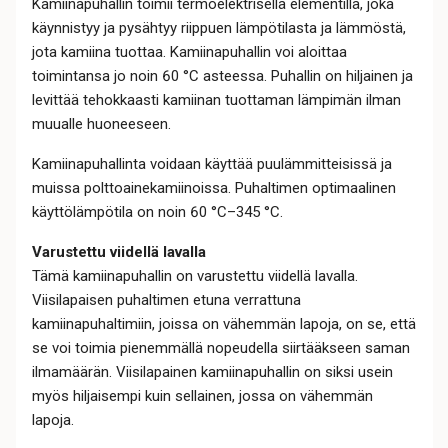
Kamiinapuhallin toimii termoelektrisellä elementillä, joka
käynnistyy ja pysähtyy riippuen lämpötilasta ja lämmöstä,
jota kamiina tuottaa. Kamiinapuhallin voi aloittaa
toimintansa jo noin 60 °C asteessa. Puhallin on hiljainen ja
levittää tehokkaasti kamiinan tuottaman lämpimän ilman
muualle huoneeseen.
Kamiinapuhallinta voidaan käyttää puulämmitteisissä ja
muissa polttoainekamiinoissa. Puhaltimen optimaalinen
käyttölämpötila on noin 60 °C–345 °C.
Varustettu viidellä lavalla
Tämä kamiinapuhallin on varustettu viidellä lavalla.
Viisilapaisen puhaltimen etuna verrattuna
kamiinapuhaltimiin, joissa on vähemmän lapoja, on se, että
se voi toimia pienemmällä nopeudella siirtääkseen saman
ilmamäärän. Viisilapainen kamiinapuhallin on siksi usein
myös hiljaisempi kuin sellainen, jossa on vähemmän
lapoja.