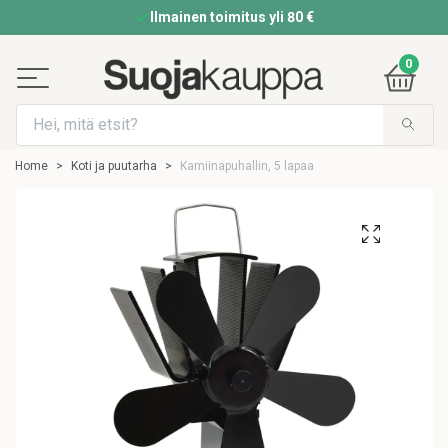
Ilmainen toimitus yli 80 €
0
Home
Koti ja puutarha
Kamiinapuhallin, 5 lapaa