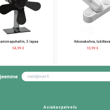
amiinapuhallin, 5 lapaa
Ikkunakahva, lukittav
54,99 €
10,99 €
irjeemme
Asiakaspalvelu