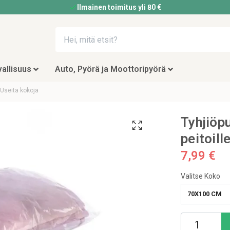
Ilmainen toimitus yli 80 €
allisuus
Auto, Pyörä ja Moottoripyörä
- Useita kokoja
Tyhjiöpu
peitoill
7,99 €
Valitse Koko
70X100 CM