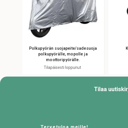
Polkupyörän suojapeite/sadesuoja
K
polkupyörälle, mopolle ja
moottoripyörälle.
Tilapäisesti loppunut
Tilaa uutisk
Tervetuloa meille!