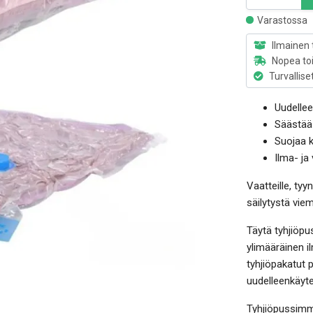
Varastossa
Ilmainen 
Nopea to
Turvallise
Uudellee
Säästää 
Suojaa k
Ilma- ja 
Vaatteille, tyyn
säilytystä vie
Täytä tyhjiöpuss
ylimääräinen il
tyhjiöpakatut 
uudelleenkäyte
Tyhjiöpussimme 