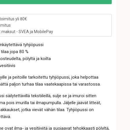
toimitus yli 80€
imitus
t maksut - SVEA ja MobilePay
nkäytettävä tyhjiöpussi
tilaa jopa 80 %
osteudelta, pölyltä ja koilta
vesitiivis
yille ja peitoille tarkoitettu tyhjiöpussi, joka helpottaa
mättä paljon turhaa tilaa vaatekaapissa tai varastossa.
i säilytettävillä tekstiileillä, sulje se ja imuroi sitten
ma pois imurilla tai ilmapumpulla. Jäljelle jäävät litteät,
pakkaukset, jotka vievät vähän tilaa. Tyhjiöpussi on
ttävä.
ovat ilma- ja vesitiiviitä ja suojaavat tehokkaasti pölyltä,