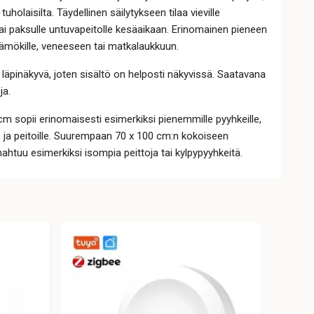
 tuholaisilta. Täydellinen säilytykseen tilaa vieville
e tai paksulle untuvapeitolle kesäaikaan. Erinomainen pieneen
ämökille, veneeseen tai matkalaukkuun.
 läpinäkyvä, joten sisältö on helposti näkyvissä. Saatavana
ja.
m sopii erinomaisesti esimerkiksi pienemmille pyyhkeille,
le ja peitoille. Suurempaan 70 x 100 cm:n kokoiseen
mahtuu esimerkiksi isompia peittoja tai kylpypyyhkeitä.