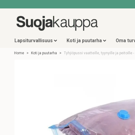
Lapsiturvallisuus
Koti ja puutarha
Oma turv
Home
Koti ja puutarha
Tyhjiöpussi vaatteille, tyynyille ja peitoille 