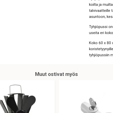
koilta ja muilta
talvivaatteill
asuntoon, kes
Tyhjiöpussi on
useita eri koko
Koko 60 x 80 c
koristetyynyil
tyhjiöpussiin 
Muut ostivat myös