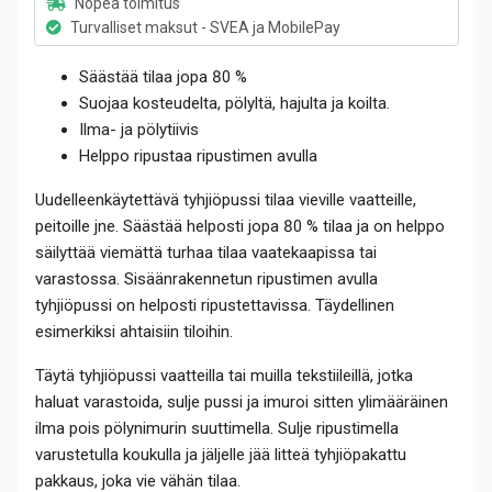
Nopea toimitus
Turvalliset maksut - SVEA ja MobilePay
Säästää tilaa jopa 80 %
Suojaa kosteudelta, pölyltä, hajulta ja koilta.
Ilma- ja pölytiivis
Helppo ripustaa ripustimen avulla
Uudelleenkäytettävä tyhjiöpussi tilaa vieville vaatteille,
peitoille jne. Säästää helposti jopa 80 % tilaa ja on helppo
säilyttää viemättä turhaa tilaa vaatekaapissa tai
varastossa. Sisäänrakennetun ripustimen avulla
tyhjiöpussi on helposti ripustettavissa. Täydellinen
esimerkiksi ahtaisiin tiloihin.
Täytä tyhjiöpussi vaatteilla tai muilla tekstiileillä, jotka
haluat varastoida, sulje pussi ja imuroi sitten ylimääräinen
ilma pois pölynimurin suuttimella. Sulje ripustimella
varustetulla koukulla ja jäljelle jää litteä tyhjiöpakattu
pakkaus, joka vie vähän tilaa.