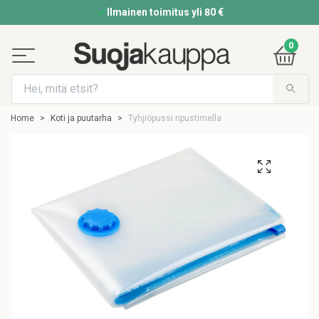
Ilmainen toimitus yli 80 €
0
Home
Koti ja puutarha
Tyhjiöpussi ripustimella